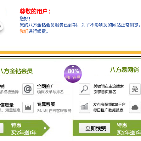
能指代其具备的双通道模拟信号输入能力，“G”可能表示其内部集成了高精度
参数，如分辨率、温度范围等。
MC0”**：则可能包含了关于模块通信接口、封装类型或市场定位的信息。
该模块支持多种通信协议中的一种，如Modbus、CAN Bus等，而“C0
也可能代表该版本是基础型号，适合通用应用场景。
L2204-2AG11-1MC0”智能传感器模块以其高精度、低功耗、多通道
应用中展现出强大竞争力。
制造中的生产线监控，还是智能家居中的环境监测，它都能提供稳定可靠
him.com
3-2AG01-0HC0