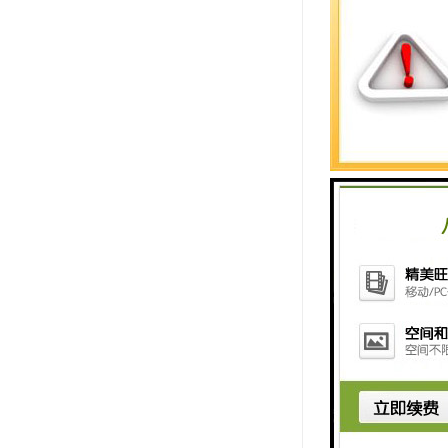
其中，“2A”可
精度等级或性能
- **后缀“1
“1M”可能表示
装，同时“0”
综上所述，“1F
的工业及消费级
无论是用于智能
http://www.shxuz
上一篇：
1FL220