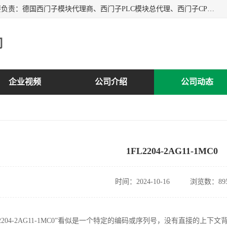
上海诗幕自动化设备有限公司是一家西门子授权分销商；主要负责：德国西门子模块代理商、西门子PLC模块总代理、西门子CPU模块代理商、西门子电缆代理、西门子触摸屏变频器总代理等专销售西门子各系列产品；实体公司，诚信经营，价格优势，品质保证，库存量大，供应！
司
企业视频
公司介绍
公司动态
1FL2204-2AG11-1MC0
时间：2024-10-16
浏览数：89
L2204-2AG11-1MC0”看似是一个特定的编码或序列号，没有直接的