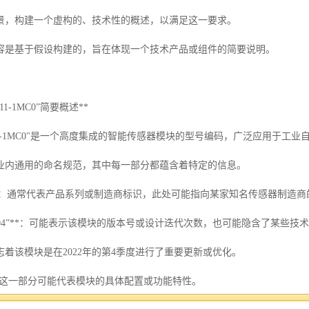
景，构建一个虚构的、技术性的概述，以满足这一要求。
容是基于假设构建的，旨在体现一个技术产品或组件的简要说明。
AG11-1MC0”简要概述**
-2AG11-1MC0"是一个高度集成的智能传感器模块的型号编码，广泛应用于
业内通用的命名规范，其中每一部分都蕴含着特定的信息。
FL”**：通常代表产品系列或制造商标识，此处可能指向某家知名传感器制
“2204”**：可能表示该模块的版本号或设计迭代次数，也可能隐含了某些
着该模块是在2022年的第4季度进行了重要更新或优化。
1”**：这一部分可能代表模块的具体配置或功能特性。