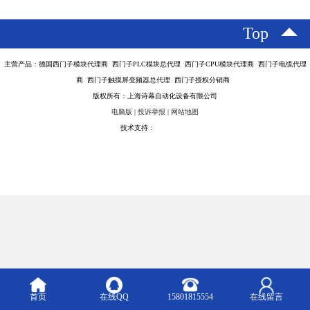
Top
主营产品：德国西门子模块代理商 西门子PLC模块总代理 西门子CPU模块代理商 西门子电缆代理
商 西门子触摸屏变频器总代理 西门子授权分销商
版权所有：上海诗幕自动化设备有限公司
电脑版
|
投诉举报
|
网站地图
技术支持：
八方资源网
首页
在线QQ
15801815554
在线留言