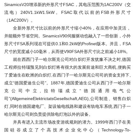
SinamicsV20增添新的外形尺寸FSAC，其电压范围为1AC200V（交
流电）240V1.1kW1.5kW。FSAC取代以前的FSB外形尺寸
（1AC200V）。
全新外形尺寸比以前的外形尺寸缩小40%，在应用中加灵活，
并能额外节省空间。SinamicsV90伺服驱动也融入了一些创新，小外
形尺寸FSA系列现在可提供0.1和0.2kW的Profinet版本。并且，FSA
尺寸的宽度减小10毫米，从而使V90FSA外形尺寸比之前减小18%。
就在西西门子一哈尔斯克公司对白炽灯开发犹豫不决之时,德国
工程师拉特瑙预见到白炽灯将有很大的发展前途和巨大商机,便购买
了爱迪生在欧洲的白炽灯,在西门子一哈尔斯克公司司的资金支持下,
成立“德国爱迪生公司”。1887年,德国爱迪生公司从西门子一哈尔斯
克公司中立,拉特瑙成立“德国通用电气公
司”(AllgemeineElektrictatsGesellschaft,AEG),公司制造、销售白炽
灯,同时在德国建电厂、架设输电线路和建设有轨电车系统,西门子一
哈尔斯克公司则负责提供除电灯泡以外的设备。
并具有进入主流市场改变游戏规则的潜力。1999年西门子在美
国硅谷成立了个高技术企业化中心（Technology-To-