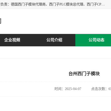
上海诗幕自动化设备有限公司是一家西门子授权分销商；主要负责：德国西门子模块代理商、西门子PLC模块总代理、西门子CPU模块代理商、西门子电缆代理、西门子触摸屏变频器总代理等专销售西门子各系列产品；实体公司，诚信经营，价格优势，品质保证，库存量大，供应！
司
企业视频
公司介绍
公司动态
台州西门子模块
时间：2025-04-07
点击次数：65