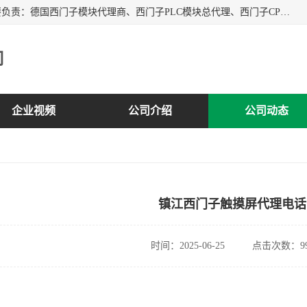
上海诗幕自动化设备有限公司是一家西门子授权分销商；主要负责：德国西门子模块代理商、西门子PLC模块总代理、西门子CPU模块代理商、西门子电缆代理、西门子触摸屏变频器总代理等专销售西门子各系列产品；实体公司，诚信经营，价格优势，品质保证，库存量大，供应！
司
企业视频
公司介绍
公司动态
镇江西门子触摸屏代理电话
时间：2025-06-25
点击次数：99