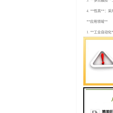
3. **多点触
4. **性高*
**应用领域**
1. **工业自
2. **机器人
3. **智能家
4. **医疗设
**产品系列**
西门子触摸屏拥
SMART 700、S
在我们的实体，