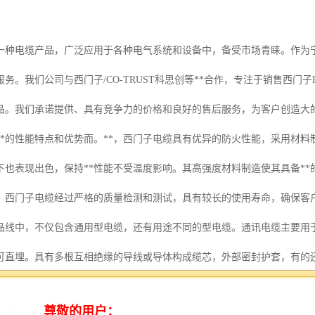
一种电缆产品，广泛应用于各种电气系统和设备中，备受市场青睐。作为
务。我们公司与西门子/CO-TRUST科思创等**合作，专注于销售西门
品。我们承诺提供、具有竞争力的价格和良好的售后服务，为客户创造大的
**的性能特点和优势而。**，西门子电缆具有优异的防火性能，采用材
下也表现出色，保持**性能不受温度影响。其高强度材料制造使其具备*
，西门子电缆经过严格的质量检测和测试，具有较长的使用寿命，确保客
品线中，不仅包含通用型电缆，还有用途不同的型电缆。通讯电缆主要用
可直埋。具有多根互相绝缘的导线或导体构成缆芯，外部密封护套，有的
等因素决定，规格各异。在绝缘材料方面，西门子电缆通常采用绝缘材料如