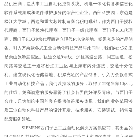
品供应商，是从事工业自动化控制系统、机电一体化装备和信息化
软件系统集成和硬件维护服务的综合性企业。西部科技园，东边是
松江大学城，西边和重大芯片制造商台积电毗邻，作为西门子授权
代理商，西门子模块代理商，西门子一级代理商，西门子PLC代理
商，西门子PLC模块代理商建立现代化仓储基地、积累充足的产品储
备、引入万余款各式工业自动化科技产品与此同时，我们向北5公里
是余山旅游度假区。轨道交通9号线、沪杭高速公路、同三国道、松
闵路等交通主干道将松江工业区与上海市内外连接，交通十分便
利。建立现代化仓储基地、积累充足的产品储备、引入万余款各式
工业自动化科技产品，我们以持续的服务，取得了年销售额10亿元
的佳绩，凭高满意的服务赢得了社会各界的好评及青睐。与西门子
合作，只为能给中国的客户提供值得服务体系，我们的业务范围涉
及工业自动化科技产品的设计开发、技术服务、安装调试、销售及
配套服务领域。
SIEMENS西门子是工业自动化解决方案供应商，其出品的
PLC产品以其稳定性、可靠性和性而深受广大客户的青睐。浔之漫智