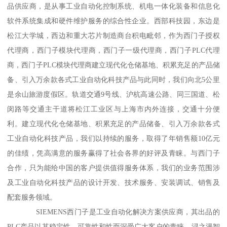
品供应商，是从事工业自动化控制系统、机电一体化装备和信息化
软件系统集成和硬件维护服务的综合性企业。西部科技园，东边是
松江大学城，西边和重大芯片制造商台积电毗邻，作为西门子授权
代理商，西门子模块代理商，西门子一级代理商，西门子PLC代理
商，西门子PLC模块代理商建立现代化仓储基地、积累充足的产品储
备、引入万余款各式工业自动化科技产品与此同时，我们向北5公里
是余山旅游度假区。轨道交通9号线、沪杭高速公路、同三国道、松
闵路等交通主干道将松江工业区与上海市内外连接，交通十分便
利。建立现代化仓储基地、积累充足的产品储备、引入万余款各式
工业自动化科技产品，我们以持续的服务，取得了年销售额10亿元
的佳绩，凭高满意的服务赢得了社会各界的好评及青睐。与西门子
合作，只为能给中国的客户提供值得服务体系，我们的业务范围涉
及工业自动化科技产品的设计开发、技术服务、安装调试、销售及
配套服务领域。
SIEMENS西门子是工业自动化解决方案供应商，其出品的
PLC产品以其稳定性、可靠性和性而深受广大客户的青睐。浔之漫智