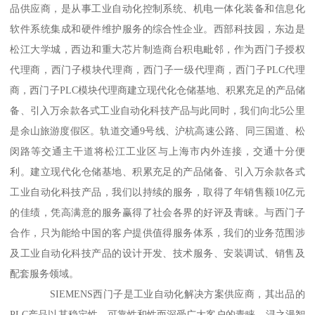
品供应商，是从事工业自动化控制系统、机电一体化装备和信息化
软件系统集成和硬件维护服务的综合性企业。西部科技园，东边是
松江大学城，西边和重大芯片制造商台积电毗邻，作为西门子授权
代理商，西门子模块代理商，西门子一级代理商，西门子PLC代理
商，西门子PLC模块代理商建立现代化仓储基地、积累充足的产品储
备、引入万余款各式工业自动化科技产品与此同时，我们向北5公里
是余山旅游度假区。轨道交通9号线、沪杭高速公路、同三国道、松
闵路等交通主干道将松江工业区与上海市内外连接，交通十分便
利。建立现代化仓储基地、积累充足的产品储备、引入万余款各式
工业自动化科技产品，我们以持续的服务，取得了年销售额10亿元
的佳绩，凭高满意的服务赢得了社会各界的好评及青睐。与西门子
合作，只为能给中国的客户提供值得服务体系，我们的业务范围涉
及工业自动化科技产品的设计开发、技术服务、安装调试、销售及
配套服务领域。
SIEMENS西门子是工业自动化解决方案供应商，其出品的
PLC产品以其稳定性、可靠性和性而深受广大客户的青睐。浔之漫智