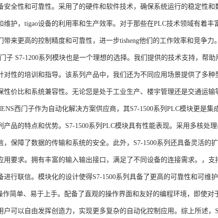
备安全性和可靠性。采用了的硬件和软件技术，确保系统运行的稳定性和
维护，tigao设备的利用率和生产效率。对于那些在PLC技术领域有着丰富经验
们带来更高的控制精度和可靠性，进一步tisheng他们的工作效率和竞争
S西门子 S7-1200系列模块也是一个理想的选择。我们提供的技术支持
针对性的培训和指导。该系列产品中，我们还为不同应用场景提供了多种
保性价比和系统兼容性。无论您是处于工业生产、楼宇管理还是交通运输
NS西门子作为自动化解决方案供应商，其S7-1500系列PLC模块更是
产品的特点和优势。S7-1500系列PLC模块具有性能表现。采用多核处理
信，保障了数据的传输和系统的安全。此外，S7-1500系列还具备灵活
应用要求。拥有丰富的输入输出接口，满足了不同设备的连接需求。，支持多种
进行联信。模块化的设计使得S7-1500系列具备了更高的可靠性和可维护
块操作简单、易于上手。配备了直观的操作界面和友好的编程环境，即使对
户可以自由发挥创造力，实现更多复杂的自动化控制应用。综上所述，SIEME