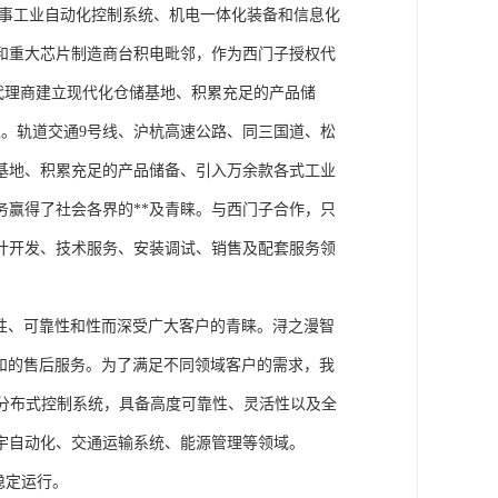
从事工业自动化控制系统、机电一体化装备和信息化
和重大芯片制造商台积电毗邻，作为西门子授权代
块代理商建立现代化仓储基地、积累充足的产品储
。轨道交通9号线、沪杭高速公路、同三国道、松
基地、积累充足的产品储备、引入万余款各式工业
务赢得了社会各界的**及青睐。与西门子合作，只
计开发、技术服务、安装调试、销售及配套服务领
性、可靠性和性而深受广大客户的青睐。浔之漫智
方案和的售后服务。为了满足不同领域客户的需求，我
技术的分布式控制系统，具备高度可靠性、灵活性以及全
宇自动化、交通运输系统、能源管理等领域。
稳定运行。