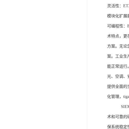
灵活性：E
模块化扩展
可编程性：
术特点，更
方案。无论
案。工业生
能正常运行
光、空调、
提供全面的
化管理，ti
SIEME
术和可靠的
保系统稳定