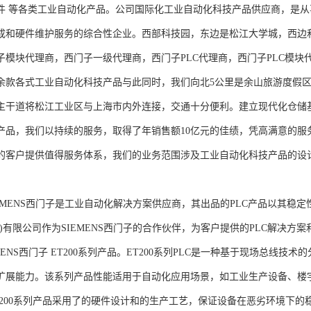
件 等各类工业自动化产品。公司国际化工业自动化科技产品供应商，是
成和硬件维护服务的综合性企业。西部科技园，东边是松江大学城，西边
子模块代理商，西门子一级代理商，西门子PLC代理商，西门子PLC模
余款各式工业自动化科技产品与此同时，我们向北5公里是余山旅游度假区
主干道将松江工业区与上海市内外连接，交通十分便利。建立现代化仓储
产品，我们以持续的服务，取得了年销售额10亿元的佳绩，凭高满意的服
的客户提供值得服务体系，我们的业务范围涉及工业自动化科技产品的设
NS西门子是工业自动化解决方案供应商，其出品的PLC产品以其稳定
海)有限公司作为SIEMENS西门子的合作伙伴，为客户提供的PLC解决
MENS西门子 ET200系列产品。ET200系列PLC是一种基于现场总线
扩展能力。该系列产品性能适用于自动化应用场景，如工业生产设备、楼
T200系列产品采用了的硬件设计和的生产工艺，保证设备在恶劣环境下的