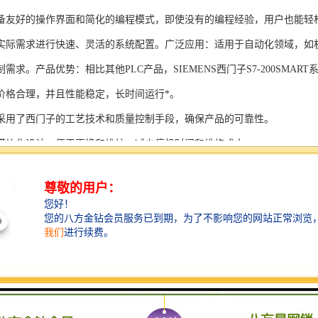
备友好的操作界面和简化的编程模式，即使没有的编程经验，用户也能轻
实际需求进行快速、灵活的系统配置。广泛应用：适用于自动化领域，如
需求。产品优势：相比其他PLC产品，SIEMENS西门子S7-200SMAR
价格合理，并且性能稳定，长时间运行*。
采用了西门子的工艺技术和质量控制手段，确保产品的可靠性。
模块化设计，便于更换和维护，减少停机时间和维修成本。
支持多种扩展模块，可满足不同应用场景的需求。
多种通信接口和编程模式可选，满足不同用户的个性化要求。
配备了完善的软件工具和技术支持，可快速部署系统，缩短项目周期。
、自动化科技和机电领域内有着到的见解。无论是提供技术咨询，还是进
S西门子PLC模块S7-300系列产品是一系列高可靠性、高性能的工控设备，
组成部分，S7-300系列产品具有以下突出特点：