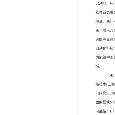
启动器、软
软件系统集
理商，西门
备、引入万
闵路等交通
自动化科技
为能给中国
域。
SIEME
控技术(上
们向您SIE
面的模块化
可靠性：E