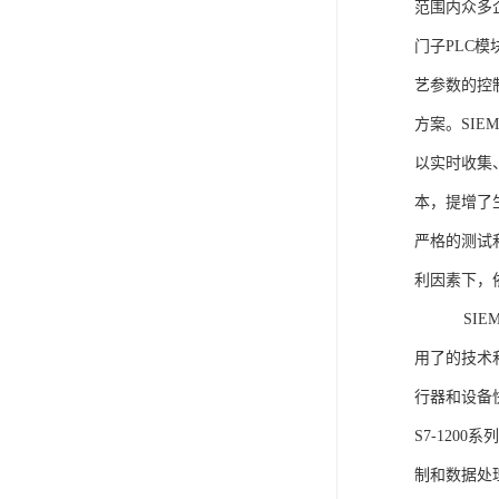
范围内众多
门子PLC
艺参数的控
方案。SIE
以实时收集
本，提增了生
严格的测试
利因素下，
SIEME
用了的技术
行器和设备
S7-120
制和数据处理