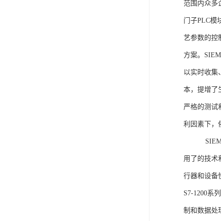
范围内众多
门子PLC
艺参数的控
方案。SIE
以实时收集
本，提增了生
严格的测试
利因素下，
SIEME
用了的技术
行器和设备
S7-120
制和数据处理