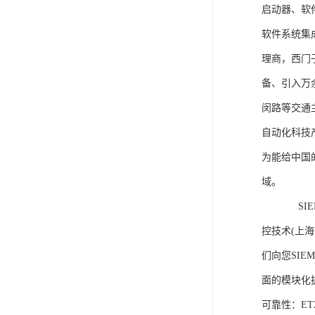
启动器、软
软件系统集
理商，西门
备、引入万
闵路等交通
自动化科技
为能给中国
域。
SIEME
控技术(上
们向您SIE
面的模块化
可靠性：E