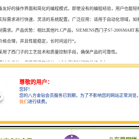
备友好的操作界面和简化的编程模式，即使没有的编程经验，用户也能轻
实际需求进行快速、灵活的系统配置。广泛应用：适用于自动化领域，如
需求。产品优势：相比其他PLC产品，SIEMENS西门子S7-200SMAR
价格合理，并且性能稳定，长时间运行*。
采用了西门子的工艺技术和质量控制手段，确保产品的可靠性。
模块化设计，便于更换和维护，减少停机时间和维修成本。
支持多种扩展模块，可满足不同应用场景的需求。
多种通信接口和编程模式可选，满足不同用户的个性化要求。
配备了完善的软件工具和技术支持，可快速部署系统，缩短项目周期。
、自动化科技和机电领域内有着到的见解。无论是提供技术咨询，还是进
S西门子PLC模块S7-300系列产品是一系列高可靠性、高性能的工控设备，
组成部分，S7-300系列产品具有以下突出特点：