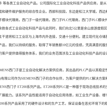
件 等各类工业自动化产品。公司国际化工业自动化科技产品供应商，是
成和硬件维护服务的综合性企业。西部科技园，东边是松江大学城，西边
子模块代理商，西门子一级代理商，西门子PLC代理商，西门子PLC模
余款各式工业自动化科技产品与此同时，我们向北5公里是余山旅游度假区
主干道将松江工业区与上海市内外连接，交通十分便利。建立现代化仓储
产品，我们以持续的服务，取得了年销售额10亿元的佳绩，凭高满意的服
的客户提供值得服务体系，我们的业务范围涉及工业自动化科技产品的设
NS西门子是工业自动化解决方案供应商，其出品的PLC产品以其稳定
海)有限公司作为SIEMENS西门子的合作伙伴，为客户提供的PLC解决
MENS西门子 ET200系列产品。ET200系列PLC是一种基于现场总线
扩展能力。该系列产品性能适用于自动化应用场景，如工业生产设备、楼
T200系列产品采用了的硬件设计和的生产工艺，保证设备在恶劣环境下的