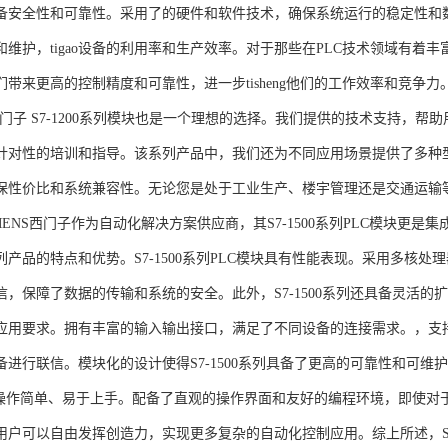
备安全性和可靠性。采用了的硬件和软件技术，确保系统运行的稳定性和
维护，tigao设备的利用率和生产效率。对于那些在PLC技术领域有着丰富经验
们带来更高的控制精度和可靠性，进一步tisheng他们的工作效率和竞争
S西门子 S7-1200系列模块也是一个理想的选择。我们提供的技术支持
针对性的培训和指导。该系列产品中，我们还为不同应用场景提供了多种
保性价比和系统兼容性。无论您是处于工业生产、楼宇管理还是交通运输
NS西门子作为自动化解决方案供应商，其S7-1500系列PLC模块更是
产品的特点和优势。S7-1500系列PLC模块具有性能表现。采用多核处理
信，保障了数据的传输和系统的安全。此外，S7-1500系列还具备灵活
应用要求。拥有丰富的输入输出接口，满足了不同设备的连接需求。，支持多种
进行联信。模块化的设计使得S7-1500系列具备了更高的可靠性和可维护
块操作简单、易于上手。配备了直观的操作界面和友好的编程环境，即使对
户可以自由发挥创造力，实现更多复杂的自动化控制应用。综上所述，SIEME