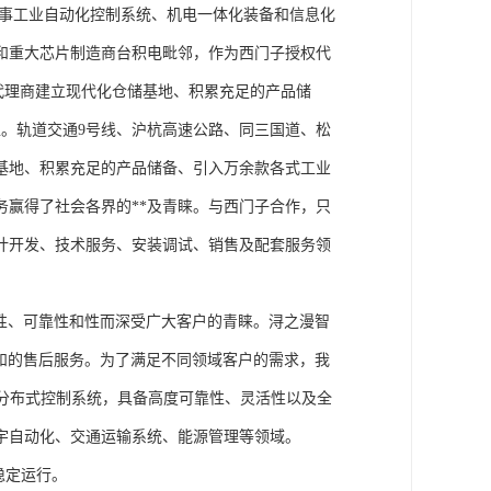
从事工业自动化控制系统、机电一体化装备和信息化
和重大芯片制造商台积电毗邻，作为西门子授权代
块代理商建立现代化仓储基地、积累充足的产品储
。轨道交通9号线、沪杭高速公路、同三国道、松
基地、积累充足的产品储备、引入万余款各式工业
务赢得了社会各界的**及青睐。与西门子合作，只
计开发、技术服务、安装调试、销售及配套服务领
性、可靠性和性而深受广大客户的青睐。浔之漫智
方案和的售后服务。为了满足不同领域客户的需求，我
技术的分布式控制系统，具备高度可靠性、灵活性以及全
宇自动化、交通运输系统、能源管理等领域。
稳定运行。