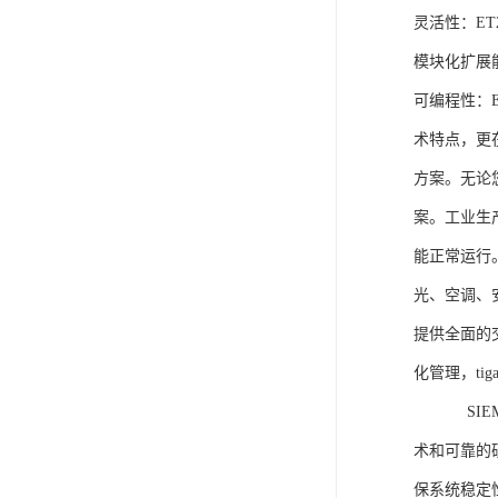
灵活性：E
模块化扩展
可编程性：
术特点，更
方案。无论
案。工业生
能正常运行
光、空调、
提供全面的
化管理，ti
SIEME
术和可靠的
保系统稳定