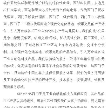
软件系统集成和硬件维护服务的综合性企业。西部科技园，东边是
松江大学城，西边和重大芯片制造商台积电毗邻，作为西门子授权
代理商，西门子模块代理商，西门子一级代理商，西门子PLC代理
商，西门子PLC模块代理商建立现代化仓储基地、积累充足的产品储
备、引入万余款各式工业自动化科技产品与此同时，我们向北5公里
是余山旅游度假区。轨道交通9号线、沪杭高速公路、同三国道、松
闵路等交通主干道将松江工业区与上海市内外连接，交通十分便
利。建立现代化仓储基地、积累充足的产品储备、引入万余款各式
工业自动化科技产品，我们以持续的服务，取得了年销售额10亿元
的佳绩，凭高满意的服务赢得了社会各界的好评及青睐。与西门子
合作，只为能给中国的客户提供值得服务体系，我们的业务范围涉
及工业自动化科技产品的设计开发、技术服务、安装调试、销售及
配套服务领域。
SIEMENS西门子是工业自动化解决方案供应商，其出品的
PLC产品以其稳定性、可靠性和性而深受广大客户的青睐。浔之漫智
控技术(上海)有限公司作为SIEMENS西门子的合作伙伴，为客户提