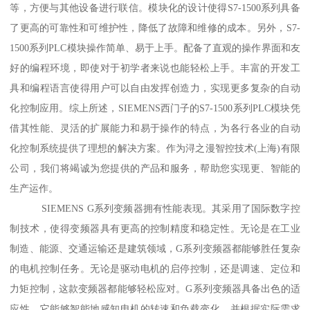
等，方便与其他设备进行联信。模块化的设计使得S7-1500系列具备
了更高的可靠性和可维护性，降低了故障和维修的成本。另外，S7-
1500系列PLC模块操作简单、易于上手。配备了直观的操作界面和友
好的编程环境，即使对于初学者来说也能轻松上手。丰富的开发工
具和编程语言使得用户可以自由发挥创造力，实现更多复杂的自动
化控制应用。综上所述，SIEMENS西门子的S7-1500系列PLC模块凭
借其性能、灵活的扩展能力和易于操作的特点，为各行各业的自动
化控制系统提供了理想的解决方案。作为浔之漫智控技术(上海)有限
公司，我们将竭诚为您提供的产品和服务，帮助您实现更、智能的
生产运作。
SIEMENS G系列变频器拥有性能表现。其采用了国际数字控
制技术，使得变频器具有更高的控制精度和稳定性。无论是在工业
制造、能源、交通运输还是建筑领域，G系列变频器都能够胜任复杂
的电机控制任务。无论是驱动电机的启停控制，还是调速、定位和
力矩控制，这款变频器都能够轻松应对。G系列变频器具备出色的适
应性。它能够智能地感知电机的转速和负载变化，并根据实际需求