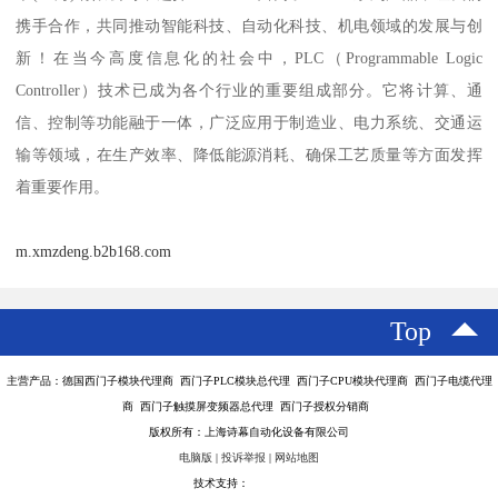
携手合作，共同推动智能科技、自动化科技、机电领域的发展与创
新！在当今高度信息化的社会中，PLC（Programmable Logic
Controller）技术已成为各个行业的重要组成部分。它将计算、通
信、控制等功能融于一体，广泛应用于制造业、电力系统、交通运
输等领域，在生产效率、降低能源消耗、确保工艺质量等方面发挥
着重要作用。
m.xmzdeng.b2b168.com
Top
主营产品：德国西门子模块代理商 西门子PLC模块总代理 西门子CPU模块代理商 西门子电缆代理
商 西门子触摸屏变频器总代理 西门子授权分销商
版权所有：上海诗幕自动化设备有限公司
电脑版
|
投诉举报
|
网站地图
技术支持：
八方资源网