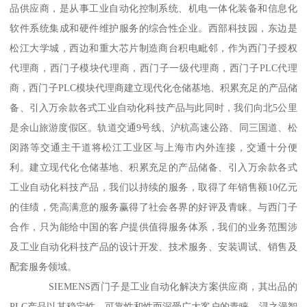
品供应商，是从事工业自动化控制系统、机电一体化装备和信息化
软件系统集成和硬件维护服务的综合性企业。西部科技园，东边是
松江大学城，西边和重大芯片制造商台积电毗邻，作为西门子授权
代理商，西门子模块代理商，西门子一级代理商，西门子PLC代理
商，西门子PLC模块代理商建立现代化仓储基地、积累充足的产品储
备、引入万余款各式工业自动化科技产品与此同时，我们向北5公里
是余山旅游度假区。轨道交通9号线、沪杭高速公路、同三国道、松
闵路等交通主干道将松江工业区与上海市内外连接，交通十分便
利。建立现代化仓储基地、积累充足的产品储备、引入万余款各式
工业自动化科技产品，我们以持续的服务，取得了年销售额10亿元
的佳绩，凭高满意的服务赢得了社会各界的好评及青睐。与西门子
合作，只为能给中国的客户提供值得服务体系，我们的业务范围涉
及工业自动化科技产品的设计开发、技术服务、安装调试、销售及
配套服务领域。
SIEMENS西门子是工业自动化解决方案供应商，其出品的
PLC产品以其稳定性、可靠性和性而深受广大客户的青睐。浔之漫智