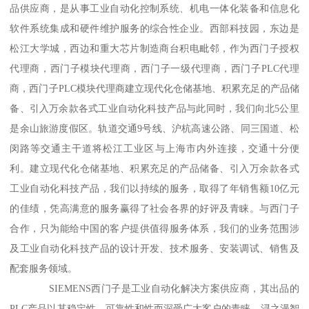
品供应商，是从事工业自动化控制系统、机电一体化装备和信息化
软件系统集成和硬件维护服务的综合性企业。西部科技园，东边是
松江大学城，西边和重大芯片制造商台积电毗邻，作为西门子授权
代理商，西门子模块代理商，西门子一级代理商，西门子PLC代理
商，西门子PLC模块代理商建立现代化仓储基地、积累充足的产品储
备、引入万余款各式工业自动化科技产品与此同时，我们向北5公里
是余山旅游度假区。轨道交通9号线、沪杭高速公路、同三国道、松
闵路等交通主干道将松江工业区与上海市内外连接，交通十分便
利。建立现代化仓储基地、积累充足的产品储备、引入万余款各式
工业自动化科技产品，我们以持续的服务，取得了年销售额10亿元
的佳绩，凭高满意的服务赢得了社会各界的好评及青睐。与西门子
合作，只为能给中国的客户提供值得服务体系，我们的业务范围涉
及工业自动化科技产品的设计开发、技术服务、安装调试、销售及
配套服务领域。
SIEMENS西门子是工业自动化解决方案供应商，其出品的
PLC产品以其稳定性、可靠性和性而深受广大客户的青睐。浔之漫智