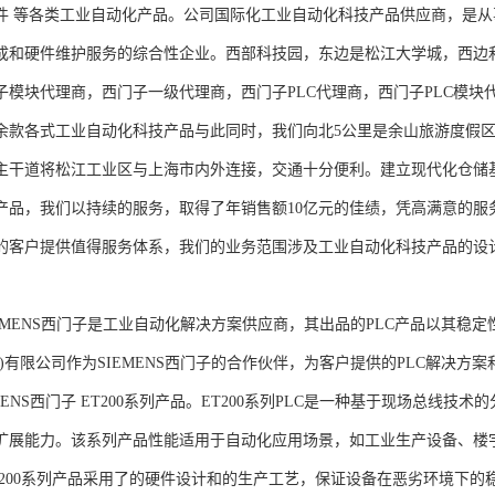
件 等各类工业自动化产品。公司国际化工业自动化科技产品供应商，是
成和硬件维护服务的综合性企业。西部科技园，东边是松江大学城，西边
子模块代理商，西门子一级代理商，西门子PLC代理商，西门子PLC模
余款各式工业自动化科技产品与此同时，我们向北5公里是余山旅游度假区
主干道将松江工业区与上海市内外连接，交通十分便利。建立现代化仓储
产品，我们以持续的服务，取得了年销售额10亿元的佳绩，凭高满意的服
的客户提供值得服务体系，我们的业务范围涉及工业自动化科技产品的设
NS西门子是工业自动化解决方案供应商，其出品的PLC产品以其稳定
海)有限公司作为SIEMENS西门子的合作伙伴，为客户提供的PLC解决
MENS西门子 ET200系列产品。ET200系列PLC是一种基于现场总线
扩展能力。该系列产品性能适用于自动化应用场景，如工业生产设备、楼
T200系列产品采用了的硬件设计和的生产工艺，保证设备在恶劣环境下的