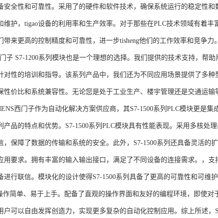
备安全性和可靠性。采用了的硬件和软件技术，确保系统运行的稳定性和
维护，tigao设备的利用率和生产效率。对于那些在PLC技术领域有着丰富经验
们带来更高的控制精度和可靠性，进一步tisheng他们的工作效率和竞争
S西门子 S7-1200系列模块也是一个理想的选择。我们提供的技术支持
针对性的培训和指导。该系列产品中，我们还为不同应用场景提供了多种
保性价比和系统兼容性。无论您是处于工业生产、楼宇管理还是交通运输
NS西门子作为自动化解决方案供应商，其S7-1500系列PLC模块更是
产品的特点和优势。S7-1500系列PLC模块具有性能表现。采用多核处理
信，保障了数据的传输和系统的安全。此外，S7-1500系列还具备灵活
应用要求。拥有丰富的输入输出接口，满足了不同设备的连接需求。，支持多种
进行联信。模块化的设计使得S7-1500系列具备了更高的可靠性和可维护
块操作简单、易于上手。配备了直观的操作界面和友好的编程环境，即使对
户可以自由发挥创造力，实现更多复杂的自动化控制应用。综上所述，SIEME