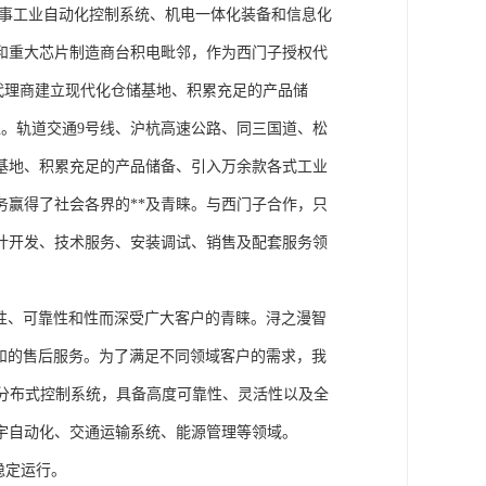
从事工业自动化控制系统、机电一体化装备和信息化
和重大芯片制造商台积电毗邻，作为西门子授权代
块代理商建立现代化仓储基地、积累充足的产品储
。轨道交通9号线、沪杭高速公路、同三国道、松
基地、积累充足的产品储备、引入万余款各式工业
务赢得了社会各界的**及青睐。与西门子合作，只
计开发、技术服务、安装调试、销售及配套服务领
性、可靠性和性而深受广大客户的青睐。浔之漫智
方案和的售后服务。为了满足不同领域客户的需求，我
技术的分布式控制系统，具备高度可靠性、灵活性以及全
宇自动化、交通运输系统、能源管理等领域。
稳定运行。