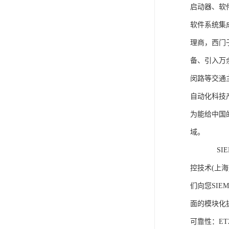
启动器、软
软件系统集
理商，西门
备、引入万
闵路等交通
自动化科技
为能给中国
域。
SIEME
控技术(上
们向您SIE
面的模块化
可靠性：E