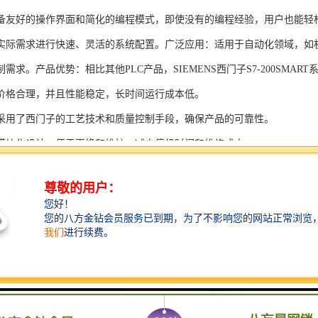
备友好的操作界面和简化的编程模式，即使没有的编程经验，用户也能轻
实际需求进行快速、灵活的系统配置。广泛应用：适用于自动化领域，如
需求。产品优势：相比其他PLC产品，SIEMENS西门子S7-200SMAR
价格合理，并且性能稳定，长时间运行成本低。
采用了西门子的工艺技术和质量控制手段，确保产品的可靠性。
模块化设计，便于更换和维护，减少停机时间和维修成本。
支持多种扩展模块，可满足不同应用场景的需求。
多种通信接口和编程模式可选，满足不同用户的个性化要求。
配备了完善的软件工具和技术支持，可快速部署系统，缩短项目周期。
、自动化科技和机电领域内有着到的见解。无论是提供技术咨询，还是进
S西门子PLC模块S7-300系列产品是一系列高可靠性、高性能的工控设备，
组成部分，S7-300系列产品具有以下突出特点：