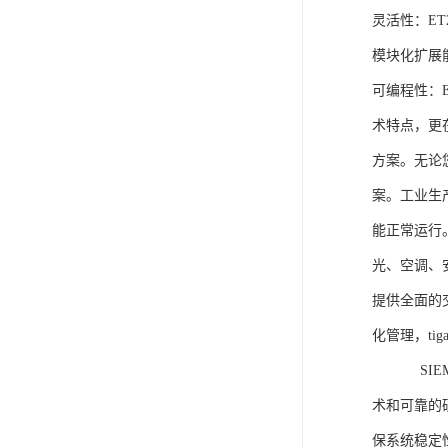
灵活性：E
模块化扩展
可编程性：
术特点，更
方案。无论
案。工业生
能正常运行
光、空调、
提供全面的
化管理，ti
SIEME
术和可靠的
保系统稳定