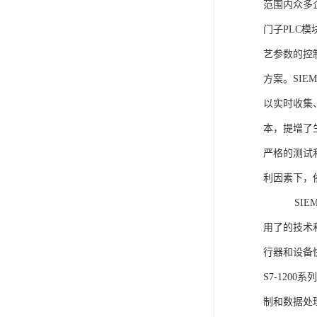
范围内众多
门子PLC
艺参数的控
方案。SIE
以实时收集
本，提增了生
严格的测试
利因素下，
SIEME
用了的技术
行器和设备
S7-120
制和数据处理