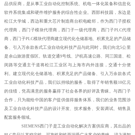
品供应商，是从事工业自动化控制系统、机电一体化装备和信息化
软件系统集成和硬件维护服务的综合性企业。西部科技园，东边是
松江大学城，西边和重大芯片制造商台积电毗邻，作为西门子授权
代理商，西门子模块代理商，西门子一级代理商，西门子PLC代理
商，西门子PLC模块代理商建立现代化仓储基地、积累充足的产品储
备、引入万余款各式工业自动化科技产品与此同时，我们向北5公里
是余山旅游度假区。轨道交通9号线、沪杭高速公路、同三国道、松
闵路等交通主干道将松江工业区与上海市内外连接，交通十分便
利。建立现代化仓储基地、积累充足的产品储备、引入万余款各式
工业自动化科技产品，我们以持续的服务，取得了年销售额10亿元
的佳绩，凭高满意的服务赢得了社会各界的好评及青睐。与西门子
合作，只为能给中国的客户提供值得服务体系，我们的业务范围涉
及工业自动化科技产品的设计开发、技术服务、安装调试、销售及
配套服务领域。
SIEMENS西门子是工业自动化解决方案供应商，其出品的
PLC产品以其稳定性、可靠性和性而深受广大客户的青睐。浔之漫智