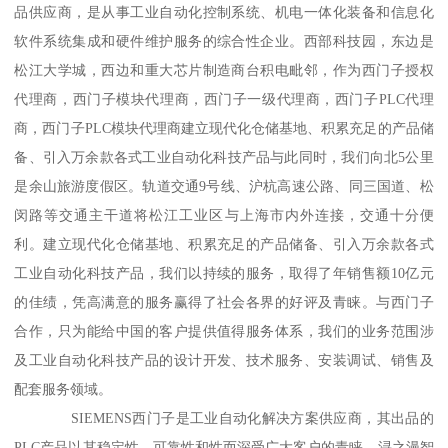
品供应商，是从事工业自动化控制系统、机电一体化装备和信息化
软件系统集成和硬件维护服务的综合性企业。西部科技园，东边是
松江大学城，西边和重大芯片制造商台积电毗邻，作为西门子授权
代理商，西门子模块代理商，西门子一级代理商，西门子PLC代理
商，西门子PLC模块代理商建立现代化仓储基地、积累充足的产品储
备、引入万余款各式工业自动化科技产品与此同时，我们向北5公里
是余山旅游度假区。轨道交通9号线、沪杭高速公路、同三国道、松
闵路等交通主干道将松江工业区与上海市内外连接，交通十分便
利。建立现代化仓储基地、积累充足的产品储备、引入万余款各式
工业自动化科技产品，我们以持续的服务，取得了年销售额10亿元
的佳绩，凭高满意的服务赢得了社会各界的好评及青睐。与西门子
合作，只为能给中国的客户提供值得服务体系，我们的业务范围涉
及工业自动化科技产品的设计开发、技术服务、安装调试、销售及
配套服务领域。
SIEMENS西门子是工业自动化解决方案供应商，其出品的
PLC产品以其稳定性、可靠性和性而深受广大客户的青睐。浔之漫智