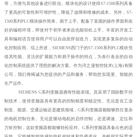
等，方便与其他设备进行联信。模块化的设计使得S7-1500系列具备
了更高的可靠性和可维护性，降低了故障和维修的成本。另外，S7-
1500系列PLC模块操作简单、易于上手。配备了直观的操作界面和友
好的编程环境，即使对于初学者来说也能轻松上手。丰富的开发工
具和编程语言使得用户可以自由发挥创造力，实现更多复杂的自动
化控制应用。综上所述，SIEMENS西门子的S7-1500系列PLC模块凭
借其性能、灵活的扩展能力和易于操作的特点，为各行各业的自动
化控制系统提供了理想的解决方案。作为浔之漫智控技术(上海)有限
公司，我们将竭诚为您提供的产品和服务，帮助您实现更、智能的
生产运作。
SIEMENS G系列变频器拥有性能表现。其采用了国际数字控
制技术，使得变频器具有更高的控制精度和稳定性。无论是在工业
制造、能源、交通运输还是建筑领域，G系列变频器都能够胜任复杂
的电机控制任务。无论是驱动电机的启停控制，还是调速、定位和
力矩控制，这款变频器都能够轻松应对。G系列变频器具备出色的适
应性。它能够智能地感知电机的转速和负载变化，并根据实际需求