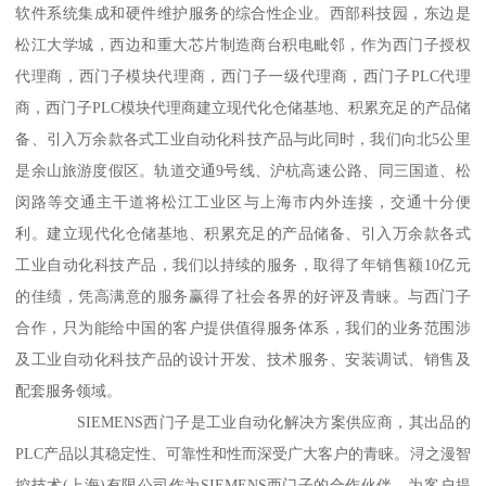
软件系统集成和硬件维护服务的综合性企业。西部科技园，东边是
松江大学城，西边和重大芯片制造商台积电毗邻，作为西门子授权
代理商，西门子模块代理商，西门子一级代理商，西门子PLC代理
商，西门子PLC模块代理商建立现代化仓储基地、积累充足的产品储
备、引入万余款各式工业自动化科技产品与此同时，我们向北5公里
是余山旅游度假区。轨道交通9号线、沪杭高速公路、同三国道、松
闵路等交通主干道将松江工业区与上海市内外连接，交通十分便
利。建立现代化仓储基地、积累充足的产品储备、引入万余款各式
工业自动化科技产品，我们以持续的服务，取得了年销售额10亿元
的佳绩，凭高满意的服务赢得了社会各界的好评及青睐。与西门子
合作，只为能给中国的客户提供值得服务体系，我们的业务范围涉
及工业自动化科技产品的设计开发、技术服务、安装调试、销售及
配套服务领域。
SIEMENS西门子是工业自动化解决方案供应商，其出品的
PLC产品以其稳定性、可靠性和性而深受广大客户的青睐。浔之漫智
控技术(上海)有限公司作为SIEMENS西门子的合作伙伴，为客户提