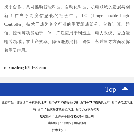
携手合作，共同推动智能科技、自动化科技、机电领域的发展与创
新！在当今高度信息化的社会中，PLC（Programmable Logic
Controller）技术已成为各个行业的重要组成部分。它将计算、通
信、控制等功能融于一体，广泛应用于制造业、电力系统、交通运
输等领域，在生产效率、降低能源消耗、确保工艺质量等方面发挥
着重要作用。
m.xmzdeng.b2b168.com
Top
主营产品：德国西门子模块代理商 西门子PLC模块总代理 西门子CPU模块代理商 西门子电缆代理
商 西门子触摸屏变频器总代理 西门子授权分销商
版权所有：上海诗幕自动化设备有限公司
电脑版
|
投诉举报
|
网站地图
技术支持：
八方资源网