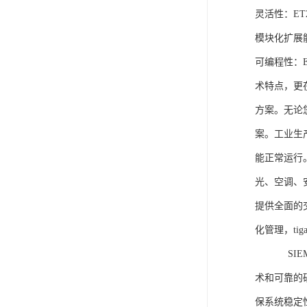
灵活性：E
模块化扩展
可编程性：
术特点，更
方案。无论
案。工业生
能正常运行
光、空调、
提供全面的
化管理，ti
SIEME
术和可靠的
保系统稳定