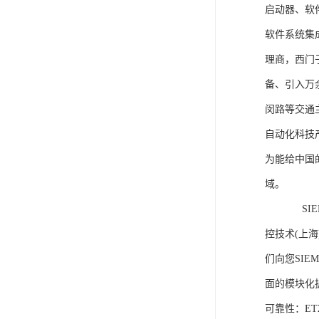
启动器、软
软件系统集
理商，西门
备、引入万
闵路等交通
自动化科技
为能给中国
域。
SIEME
控技术(上
们向您SIE
面的模块化
可靠性：E