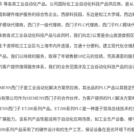
件 等各类工业自动化产品。公司国际化工业自动化科技产品供应商，是
成和硬件维护服务的综合性企业。西部科技园，东边是松江大学城，西边
子模块代理商，西门子一级代理商，西门子PLC代理商，西门子PLC模
余款各式工业自动化科技产品与此同时，我们向北5公里是余山旅游度假区
主干道将松江工业区与上海市内外连接，交通十分便利。建立现代化仓储
产品，我们以持续的服务，取得了年销售额10亿元的佳绩，凭高满意的服
的客户提供值得服务体系，我们的业务范围涉及工业自动化科技产品的设
NS西门子是工业自动化解决方案供应商，其出品的PLC产品以其稳定
海)有限公司作为SIEMENS西门子的合作伙伴，为客户提供的PLC解决
MENS西门子 ET200系列产品。ET200系列PLC是一种基于现场总线
扩展能力。该系列产品性能适用于自动化应用场景，如工业生产设备、楼
T200系列产品采用了的硬件设计和的生产工艺，保证设备在恶劣环境下的