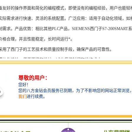
备友好的操作界面和简化的编程模式，即使没有的编程经验，用户也能轻
实际需求进行快速、灵活的系统配置。广泛应用：适用于自动化领域，如
需求。产品优势：相比其他PLC产品，SIEMENS西门子S7-200SMAR
价格合理，并且性能稳定，长时间运行*。
采用了西门子的工艺技术和质量控制手段，确保产品的可靠性。
模块化设计，便于更换和维护，减少停机时间和维修成本。
支持多种扩展模块，可满足不同应用场景的需求。
多种通信接口和编程模式可选，满足不同用户的个性化要求。
配备了完善的软件工具和技术支持，可快速部署系统，缩短项目周期。
、自动化科技和机电领域内有着到的见解。无论是提供技术咨询，还是进
S西门子PLC模块S7-300系列产品是一系列高可靠性、高性能的工控设备，
组成部分，S7-300系列产品具有以下突出特点：