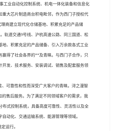
从事工业自动化控制系统、机电一体化装备和信息化
和重大芯片制造商台积电毗邻，作为西门子授权代
块代理商建立现代化仓储基地、积累充足的产品储
。轨道交通9号线、沪杭高速公路、同三国道、松
基地、积累充足的产品储备、引入万余款各式工业
务赢得了社会各界的**及青睐。与西门子合作，只
计开发、技术服务、安装调试、销售及配套服务领
性、可靠性和性而深受广大客户的青睐。浔之漫智
方案和的售后服务。为了满足不同领域客户的需求，我
技术的分布式控制系统，具备高度可靠性、灵活性以及全
宇自动化、交通运输系统、能源管理等领域。
稳定运行。