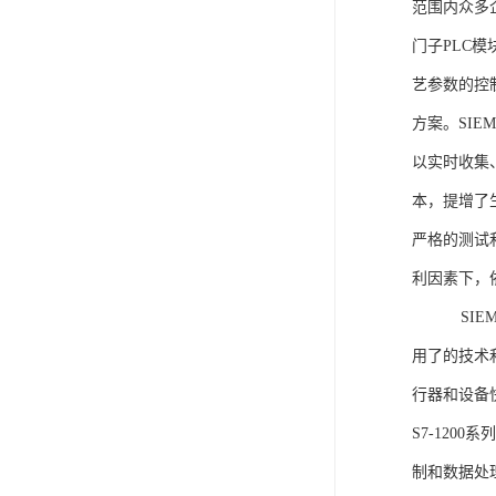
范围内众多
门子PLC
艺参数的控
方案。SIE
以实时收集
本，提增了生
严格的测试
利因素下，
SIEME
用了的技术
行器和设备
S7-120
制和数据处理