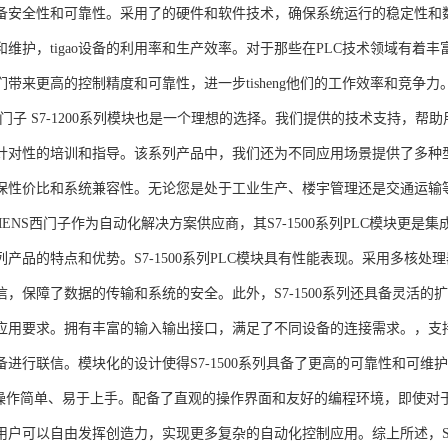
备安全性和可靠性。采用了的硬件和软件技术，确保系统运行的稳定性和
维护，tigao设备的利用率和生产效率。对于那些在PLC技术领域有着丰富经验
们带来更高的控制精度和可靠性，进一步tisheng他们的工作效率和竞争
S西门子 S7-1200系列模块也是一个理想的选择。我们提供的技术支持
针对性的培训和指导。该系列产品中，我们还为不同应用场景提供了多种
保性价比和系统兼容性。无论您是处于工业生产、楼宇管理还是交通运输
NS西门子作为自动化解决方案供应商，其S7-1500系列PLC模块更是
产品的特点和优势。S7-1500系列PLC模块具有性能表现。采用多核处理
信，保障了数据的传输和系统的安全。此外，S7-1500系列还具备灵活
应用要求。拥有丰富的输入输出接口，满足了不同设备的连接需求。，支持多种
进行联信。模块化的设计使得S7-1500系列具备了更高的可靠性和可维护
块操作简单、易于上手。配备了直观的操作界面和友好的编程环境，即使对
户可以自由发挥创造力，实现更多复杂的自动化控制应用。综上所述，SIEME