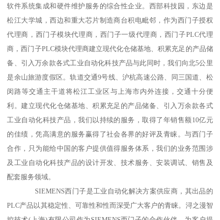
软件系统集成和硬件维护服务的综合性企业。西部科技园，东边是
松江大学城，西边和重大芯片制造商台积电毗邻，作为西门子授权
代理商，西门子模块代理商，西门子一级代理商，西门子PLC代理
商，西门子PLC模块代理商建立现代化仓储基地、积累充足的产品储
备、引入万余款各式工业自动化科技产品与此同时，我们向北5公里
是余山旅游度假区。轨道交通9号线、沪杭高速公路、同三国道、松
闵路等交通主干道将松江工业区与上海市内外连接，交通十分便
利。建立现代化仓储基地、积累充足的产品储备、引入万余款各式
工业自动化科技产品，我们以持续的服务，取得了年销售额10亿元
的佳绩，凭高满意的服务赢得了社会各界的好评及青睐。与西门子
合作，只为能给中国的客户提供值得服务体系，我们的业务范围涉
及工业自动化科技产品的设计开发、技术服务、安装调试、销售及
配套服务领域。
SIEMENS西门子是工业自动化解决方案供应商，其出品的
PLC产品以其稳定性、可靠性和性而深受广大客户的青睐。浔之漫智
控技术(上海)有限公司作为SIEMENS西门子的合作伙伴，为客户提