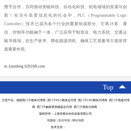
携手合作，共同推动智能科技、自动化科技、机电领域的发展与创
新！在当今高度信息化的社会中，PLC（Programmable Logic
Controller）技术已成为各个行业的重要组成部分。它将计算、通
信、控制等功能融于一体，广泛应用于制造业、电力系统、交通运
输等领域，在生产效率、降低能源消耗、确保工艺质量等方面发挥
着重要作用。
m.xmzdeng.b2b168.com
Top
主营产品：德国西门子模块代理商 西门子PLC模块总代理 西门子CPU模块代理商 西门子电缆代理
商 西门子触摸屏变频器总代理 西门子授权分销商
版权所有：上海诗幕自动化设备有限公司
电脑版
|
投诉举报
|
网站地图
技术支持：
八方资源网