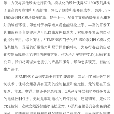
等，方便与其他设备进行联信。模块化的设计使得S7-1500系列具备
了更高的可靠性和可维护性，降低了故障和维修的成本。另外，S7-
1500系列PLC模块操作简单、易于上手。配备了直观的操作界面和友
好的编程环境，即使对于初学者来说也能轻松上手。丰富的开发工
具和编程语言使得用户可以自由发挥创造力，实现更多复杂的自动
化控制应用。综上所述，SIEMENS西门子的S7-1500系列PLC模块凭
借其性能、灵活的扩展能力和易于操作的特点，为各行各业的自动
化控制系统提供了理想的解决方案。作为浔之漫智控技术(上海)有限
公司，我们将竭诚为您提供的产品和服务，帮助您实现更、智能的
生产运作。
SIEMENS G系列变频器拥有性能表现。其采用了国际数字控
制技术，使得变频器具有更高的控制精度和稳定性。无论是在工业
制造、能源、交通运输还是建筑领域，G系列变频器都能够胜任复杂
的电机控制任务。无论是驱动电机的启停控制，还是调速、定位和
力矩控制，这款变频器都能够轻松应对。G系列变频器具备出色的适
应性。它能够智能地感知电机的转速和负载变化，并根据实际需求