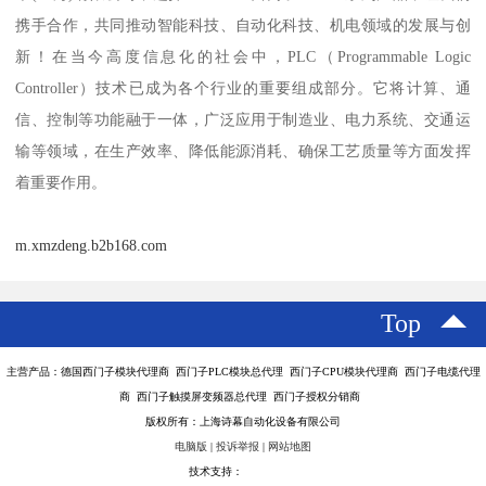
携手合作，共同推动智能科技、自动化科技、机电领域的发展与创
新！在当今高度信息化的社会中，PLC（Programmable Logic
Controller）技术已成为各个行业的重要组成部分。它将计算、通
信、控制等功能融于一体，广泛应用于制造业、电力系统、交通运
输等领域，在生产效率、降低能源消耗、确保工艺质量等方面发挥
着重要作用。
m.xmzdeng.b2b168.com
Top
主营产品：德国西门子模块代理商 西门子PLC模块总代理 西门子CPU模块代理商 西门子电缆代理
商 西门子触摸屏变频器总代理 西门子授权分销商
版权所有：上海诗幕自动化设备有限公司
电脑版
|
投诉举报
|
网站地图
技术支持：
八方资源网