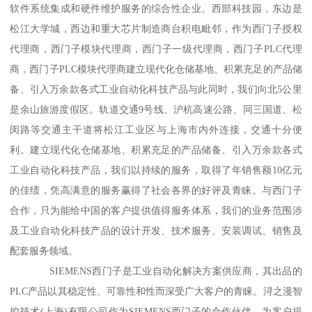
软件系统集成和硬件维护服务的综合性企业。西部科技园，东边是
松江大学城，西边和重大芯片制造商台积电毗邻，作为西门子授权
代理商，西门子模块代理商，西门子一级代理商，西门子PLC代理
商，西门子PLC模块代理商建立现代化仓储基地、积累充足的产品储
备、引入万余款各式工业自动化科技产品与此同时，我们向北5公里
是余山旅游度假区。轨道交通9号线、沪杭高速公路、同三国道、松
闵路等交通主干道将松江工业区与上海市内外连接，交通十分便
利。建立现代化仓储基地、积累充足的产品储备、引入万余款各式
工业自动化科技产品，我们以持续的服务，取得了年销售额10亿元
的佳绩，凭高满意的服务赢得了社会各界的好评及青睐。与西门子
合作，只为能给中国的客户提供值得服务体系，我们的业务范围涉
及工业自动化科技产品的设计开发、技术服务、安装调试、销售及
配套服务领域。
SIEMENS西门子是工业自动化解决方案供应商，其出品的
PLC产品以其稳定性、可靠性和性而深受广大客户的青睐。浔之漫智
控技术(上海)有限公司作为SIEMENS西门子的合作伙伴，为客户提