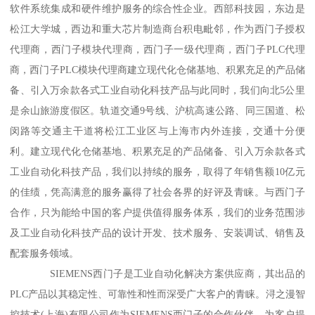
软件系统集成和硬件维护服务的综合性企业。西部科技园，东边是
松江大学城，西边和重大芯片制造商台积电毗邻，作为西门子授权
代理商，西门子模块代理商，西门子一级代理商，西门子PLC代理
商，西门子PLC模块代理商建立现代化仓储基地、积累充足的产品储
备、引入万余款各式工业自动化科技产品与此同时，我们向北5公里
是余山旅游度假区。轨道交通9号线、沪杭高速公路、同三国道、松
闵路等交通主干道将松江工业区与上海市内外连接，交通十分便
利。建立现代化仓储基地、积累充足的产品储备、引入万余款各式
工业自动化科技产品，我们以持续的服务，取得了年销售额10亿元
的佳绩，凭高满意的服务赢得了社会各界的好评及青睐。与西门子
合作，只为能给中国的客户提供值得服务体系，我们的业务范围涉
及工业自动化科技产品的设计开发、技术服务、安装调试、销售及
配套服务领域。
SIEMENS西门子是工业自动化解决方案供应商，其出品的
PLC产品以其稳定性、可靠性和性而深受广大客户的青睐。浔之漫智
控技术(上海)有限公司作为SIEMENS西门子的合作伙伴，为客户提