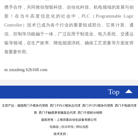
携手合作，共同推动智能科技、自动化科技、机电领域的发展与创
新！在当今高度信息化的社会中，PLC（Programmable Logic
Controller）技术已成为各个行业的重要组成部分。它将计算、通
信、控制等功能融于一体，广泛应用于制造业、电力系统、交通运
输等领域，在生产效率、降低能源消耗、确保工艺质量等方面发挥
着重要作用。
m.xmzdeng.b2b168.com
Top
主营产品：德国西门子模块代理商 西门子PLC模块总代理 西门子CPU模块代理商 西门子电缆代理
商 西门子触摸屏变频器总代理 西门子授权分销商
版权所有：上海诗幕自动化设备有限公司
电脑版
|
投诉举报
|
网站地图
技术支持：
八方资源网