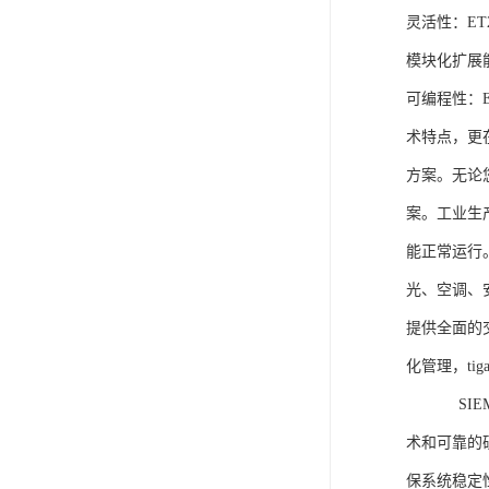
灵活性：E
模块化扩展
可编程性：
术特点，更
方案。无论
案。工业生
能正常运行
光、空调、
提供全面的
化管理，ti
SIEME
术和可靠的
保系统稳定