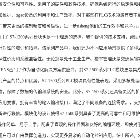
备安全性和可靠性。采用了的硬件和软件技术，确保系统运行的稳定性和
维护，tigao设备的利用率和生产效率。对于那些在PLC技术领域有着丰富经验
们带来更高的控制精度和可靠性，进一步tisheng他们的工作效率和竞争
S西门子 S7-1200系列模块也是一个理想的选择。我们提供的技术支持
针对性的培训和指导。该系列产品中，我们还为不同应用场景提供了多种
保性价比和系统兼容性。无论您是处于工业生产、楼宇管理还是交通运输
NS西门子作为自动化解决方案供应商，其S7-1500系列PLC模块更是
产品的特点和优势。S7-1500系列PLC模块具有性能表现。采用多核处理
信，保障了数据的传输和系统的安全。此外，S7-1500系列还具备灵活
应用要求。拥有丰富的输入输出接口，满足了不同设备的连接需求。，支持多种
进行联信。模块化的设计使得S7-1500系列具备了更高的可靠性和可维护
块操作简单、易于上手。配备了直观的操作界面和友好的编程环境，即使对
户可以自由发挥创造力，实现更多复杂的自动化控制应用。综上所述，SIEME