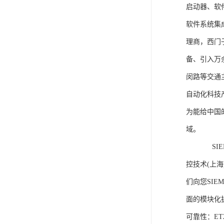
启动器、软
软件系统集
理商，西门
备、引入万
闵路等交通
自动化科技
为能给中国
域。
SIEME
控技术(上
们向您SIE
面的模块化
可靠性：E