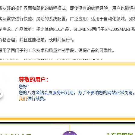
备友好的操作界面和简化的编程模式，即使没有的编程经验，用户也能轻
实际需求进行快速、灵活的系统配置。广泛应用：适用于自动化领域，如
需求。产品优势：相比其他PLC产品，SIEMENS西门子S7-200SMAR
价格合理，并且性能稳定，长时间运行*。
采用了西门子的工艺技术和质量控制手段，确保产品的可靠性。
模块化设计，便于更换和维护，减少停机时间和维修成本。
支持多种扩展模块，可满足不同应用场景的需求。
多种通信接口和编程模式可选，满足不同用户的个性化要求。
配备了完善的软件工具和技术支持，可快速部署系统，缩短项目周期。
、自动化科技和机电领域内有着到的见解。无论是提供技术咨询，还是进
S西门子PLC模块S7-300系列产品是一系列高可靠性、高性能的工控设备，
组成部分，S7-300系列产品具有以下突出特点：