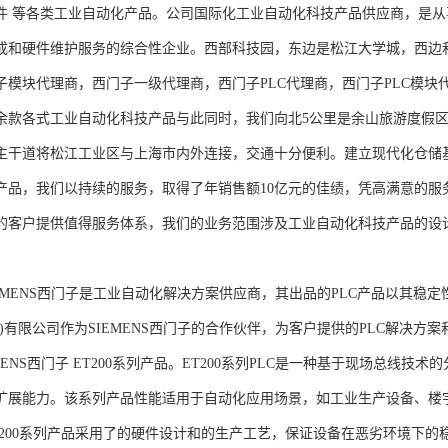
件 等各类工业自动化产品。公司国际化工业自动化科技产品供应商，是
成和硬件维护服务的综合性企业。西部科技园，东边是松江大学城，西边
子模块代理商，西门子一级代理商，西门子PLC代理商，西门子PLC模
余款各式工业自动化科技产品与此同时，我们向北5公里是余山旅游度假区
主干道将松江工业区与上海市内外连接，交通十分便利。建立现代化仓储
产品，我们以持续的服务，取得了年销售额10亿元的佳绩，凭高满意的服
的客户提供值得服务体系，我们的业务范围涉及工业自动化科技产品的设
NS西门子是工业自动化解决方案供应商，其出品的PLC产品以其稳定
海)有限公司作为SIEMENS西门子的合作伙伴，为客户提供的PLC解决
MENS西门子 ET200系列产品。ET200系列PLC是一种基于现场总线
扩展能力。该系列产品性能适用于自动化应用场景，如工业生产设备、楼
T200系列产品采用了的硬件设计和的生产工艺，保证设备在恶劣环境下的