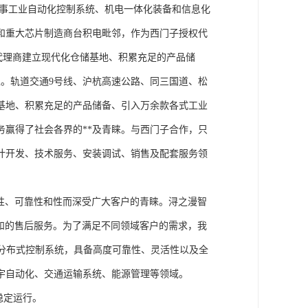
从事工业自动化控制系统、机电一体化装备和信息化
和重大芯片制造商台积电毗邻，作为西门子授权代
块代理商建立现代化仓储基地、积累充足的产品储
。轨道交通9号线、沪杭高速公路、同三国道、松
基地、积累充足的产品储备、引入万余款各式工业
务赢得了社会各界的**及青睐。与西门子合作，只
计开发、技术服务、安装调试、销售及配套服务领
性、可靠性和性而深受广大客户的青睐。浔之漫智
方案和的售后服务。为了满足不同领域客户的需求，我
技术的分布式控制系统，具备高度可靠性、灵活性以及全
宇自动化、交通运输系统、能源管理等领域。
稳定运行。