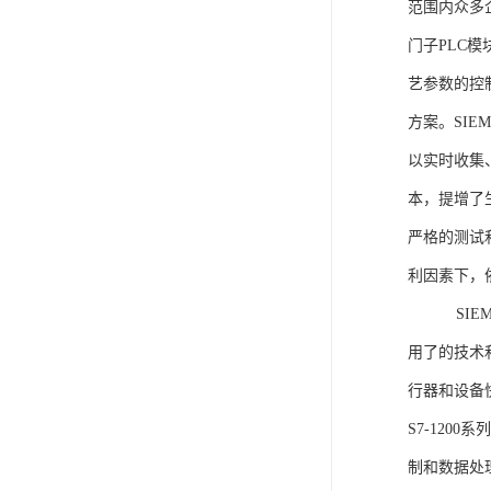
范围内众多
门子PLC
艺参数的控
方案。SIE
以实时收集
本，提增了生
严格的测试
利因素下，
SIEME
用了的技术
行器和设备
S7-120
制和数据处理