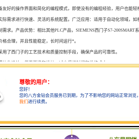
备友好的操作界面和简化的编程模式，即使没有的编程经验，用户也能轻
实际需求进行快速、灵活的系统配置。广泛应用：适用于自动化领域，如
需求。产品优势：相比其他PLC产品，SIEMENS西门子S7-200SMAR
价格合理，并且性能稳定，长时间运行*。
采用了西门子的工艺技术和质量控制手段，确保产品的可靠性。
模块化设计，便于更换和维护，减少停机时间和维修成本。
支持多种扩展模块，可满足不同应用场景的需求。
多种通信接口和编程模式可选，满足不同用户的个性化要求。
配备了完善的软件工具和技术支持，可快速部署系统，缩短项目周期。
、自动化科技和机电领域内有着到的见解。无论是提供技术咨询，还是进
S西门子PLC模块S7-300系列产品是一系列高可靠性、高性能的工控设备，
组成部分，S7-300系列产品具有以下突出特点：