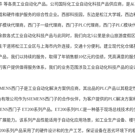
件 等各类工业自动化产品。公司国际化工业自动化科技产品供应商，是
成和硬件维护服务的综合性企业。西部科技园，东边是松江大学城，西边
子模块代理商，西门子一级代理商，西门子PLC代理商，西门子PLC模
余款各式工业自动化科技产品与此同时，我们向北5公里是余山旅游度假区
主干道将松江工业区与上海市内外连接，交通十分便利。建立现代化仓储
产品，我们以持续的服务，取得了年销售额10亿元的佳绩，凭高满意的服
的客户提供值得服务体系，我们的业务范围涉及工业自动化科技产品的设
NS西门子是工业自动化解决方案供应商，其出品的PLC产品以其稳定
海)有限公司作为SIEMENS西门子的合作伙伴，为客户提供的PLC解决
MENS西门子 ET200系列产品。ET200系列PLC是一种基于现场总线
扩展能力。该系列产品性能适用于自动化应用场景，如工业生产设备、楼
T200系列产品采用了的硬件设计和的生产工艺，保证设备在恶劣环境下的