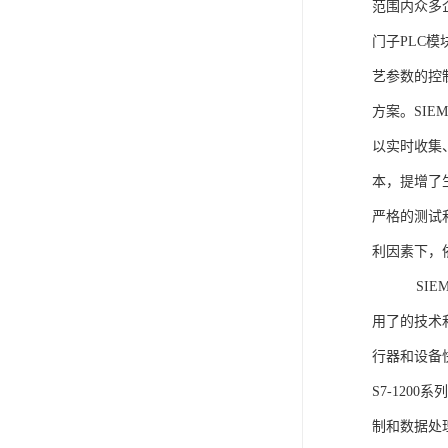
范围内众多
门子PLC
艺参数的控
方案。SIE
以实时收集
本，提增了生
严格的测试
利因素下，
SIEME
用了的技术
行器和设备
S7-120
制和数据处理