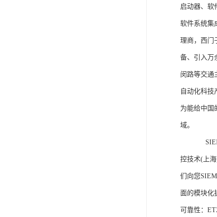
启动器、软
软件系统集
理商，西门
备、引入万
闵路等交通
自动化科技
为能给中国
域。
SIEME
控技术(上
们向您SIE
面的模块化
可靠性：E