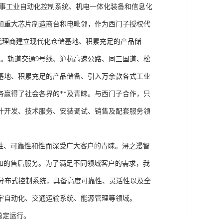
从事工业自动化控制系统、机电一体化装备和信息化
和重大芯片制造商台积电毗邻，作为西门子授权代
块代理商建立现代化仓储基地、积累充足的产品储
。轨道交通9号线、沪杭高速公路、同三国道、松
基地、积累充足的产品储备、引入万余款各式工业
务赢得了社会各界的**及青睐。与西门子合作，只
计开发、技术服务、安装调试、销售及配套服务领
性、可靠性和性而深受广大客户的青睐。浔之漫智
方案和的售后服务。为了满足不同领域客户的需求，我
技术的分布式控制系统，具备高度可靠性、灵活性以及全
宇自动化、交通运输系统、能源管理等领域。
稳定运行。