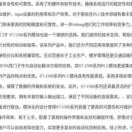
备安全性和可靠性。采用了的硬件和软件技术，确保系统运行的稳定性和
维护，tigao设备的利用率和生产效率。对于那些在PLC技术领域有着丰富经验
们带来更高的控制精度和可靠性，进一步tisheng他们的工作效率和竞争
S西门子 S7-1200系列模块也是一个理想的选择。我们提供的技术支持
针对性的培训和指导。该系列产品中，我们还为不同应用场景提供了多种
保性价比和系统兼容性。无论您是处于工业生产、楼宇管理还是交通运输
NS西门子作为自动化解决方案供应商，其S7-1500系列PLC模块更是
产品的特点和优势。S7-1500系列PLC模块具有性能表现。采用多核处理
信，保障了数据的传输和系统的安全。此外，S7-1500系列还具备灵活
应用要求。拥有丰富的输入输出接口，满足了不同设备的连接需求。，支持多种
进行联信。模块化的设计使得S7-1500系列具备了更高的可靠性和可维护
块操作简单、易于上手。配备了直观的操作界面和友好的编程环境，即使对
户可以自由发挥创造力，实现更多复杂的自动化控制应用。综上所述，SIEME