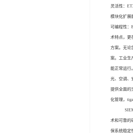
灵活性：E
模块化扩展
可编程性：
术特点，更
方案。无论
案。工业生
能正常运行
光、空调、
提供全面的
化管理，ti
SIEME
术和可靠的
保系统稳定