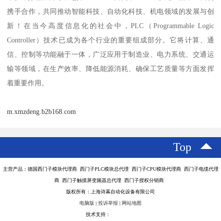
携手合作，共同推动智能科技、自动化科技、机电领域的发展与创
新！在当今高度信息化的社会中，PLC（Programmable Logic
Controller）技术已成为各个行业的重要组成部分。它将计算、通
信、控制等功能融于一体，广泛应用于制造业、电力系统、交通运
输等领域，在生产效率、降低能源消耗、确保工艺质量等方面发挥
着重要作用。
m.xmzdeng.b2b168.com
Top
主营产品：德国西门子模块代理商 西门子PLC模块总代理 西门子CPU模块代理商 西门子电缆代理
商 西门子触摸屏变频器总代理 西门子授权分销商
版权所有：上海诗幕自动化设备有限公司
电脑版
|
投诉举报
|
网站地图
技术支持：
八方资源网