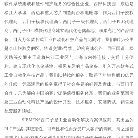
软件系统集成和硬件维护服务的综合性企业。西部科技园，东边是
松江大学城，西边和重大芯片制造商台积电毗邻，作为西门子授权
代理商，西门子模块代理商，西门子一级代理商，西门子PLC代理
商，西门子PLC模块代理商建立现代化仓储基地、积累充足的产品储
备、引入万余款各式工业自动化科技产品与此同时，我们向北5公里
是余山旅游度假区。轨道交通9号线、沪杭高速公路、同三国道、松
闵路等交通主干道将松江工业区与上海市内外连接，交通十分便
利。建立现代化仓储基地、积累充足的产品储备、引入万余款各式
工业自动化科技产品，我们以持续的服务，取得了年销售额10亿元
的佳绩，凭高满意的服务赢得了社会各界的好评及青睐。与西门子
合作，只为能给中国的客户提供值得服务体系，我们的业务范围涉
及工业自动化科技产品的设计开发、技术服务、安装调试、销售及
配套服务领域。
SIEMENS西门子是工业自动化解决方案供应商，其出品的
PLC产品以其稳定性、可靠性和性而深受广大客户的青睐。浔之漫智
控技术(上海)有限公司作为SIEMENS西门子的合作伙伴，为客户提