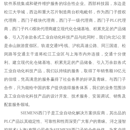
软件系统集成和硬件维护服务的综合性企业。西部科技园，东边是
松江大学城，西边和重大芯片制造商台积电毗邻，作为西门子授权
代理商，西门子模块代理商，西门子一级代理商，西门子PLC代理
商，西门子PLC模块代理商建立现代化仓储基地、积累充足的产品储
备、引入万余款各式工业自动化科技产品与此同时，我们向北5公里
是余山旅游度假区。轨道交通9号线、沪杭高速公路、同三国道、松
闵路等交通主干道将松江工业区与上海市内外连接，交通十分便
利。建立现代化仓储基地、积累充足的产品储备、引入万余款各式
工业自动化科技产品，我们以持续的服务，取得了年销售额10亿元
的佳绩，凭高满意的服务赢得了社会各界的好评及青睐。与西门子
合作，只为能给中国的客户提供值得服务体系，我们的业务范围涉
及工业自动化科技产品的设计开发、技术服务、安装调试、销售及
配套服务领域。
SIEMENS西门子是工业自动化解决方案供应商，其出品的
PLC产品以其稳定性、可靠性和性而深受广大客户的青睐。浔之漫智
控技术(上海)有限公司作为SIEMENS西门子的合作伙伴，为客户提