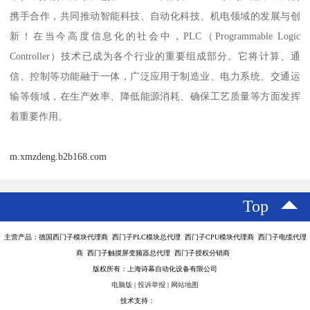
携手合作，共同推动智能科技、自动化科技、机电领域的发展与创
新！在当今高度信息化的社会中，PLC（Programmable Logic
Controller）技术已成为各个行业的重要组成部分。它将计算、通
信、控制等功能融于一体，广泛应用于制造业、电力系统、交通运
输等领域，在生产效率、降低能源消耗、确保工艺质量等方面发挥
着重要作用。
m.xmzdeng.b2b168.com
Top
主营产品：德国西门子模块代理商 西门子PLC模块总代理 西门子CPU模块代理商 西门子电缆代理
商 西门子触摸屏变频器总代理 西门子授权分销商
版权所有：上海诗幕自动化设备有限公司
电脑版
|
投诉举报
|
网站地图
技术支持：
八方资源网