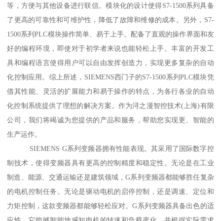
等，方便与其他设备进行联信。模块化的设计使得S7-1500系列具备
了更高的可靠性和可维护性，降低了故障和维修的成本。另外，S7-
1500系列PLC模块操作简单、易于上手。配备了直观的操作界面和友
好的编程环境，即使对于初学者来说也能轻松上手。丰富的开发工
具和编程语言使得用户可以自由发挥创造力，实现更多复杂的自动
化控制应用。综上所述，SIEMENS西门子的S7-1500系列PLC模块凭
借其性能、灵活的扩展能力和易于操作的特点，为各行各业的自动
化控制系统提供了理想的解决方案。作为浔之漫智控技术(上海)有限
公司，我们将竭诚为您提供的产品和服务，帮助您实现更、智能的
生产运作。
SIEMENS G系列变频器拥有性能表现。其采用了国际数字控
制技术，使得变频器具有更高的控制精度和稳定性。无论是在工业
制造、能源、交通运输还是建筑领域，G系列变频器都能够胜任复杂
的电机控制任务。无论是驱动电机的启停控制，还是调速、定位和
力矩控制，这款变频器都能够轻松应对。G系列变频器具备出色的适
应性。它能够智能地感知电机的转速和负载变化，并根据实际需求