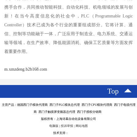
携手合作，共同推动智能科技、自动化科技、机电领域的发展与创
新！在当今高度信息化的社会中，PLC（Programmable Logic
Controller）技术已成为各个行业的重要组成部分。它将计算、通
信、控制等功能融于一体，广泛应用于制造业、电力系统、交通运
输等领域，在生产效率、降低能源消耗、确保工艺质量等方面发挥
着重要作用。
m.xmzdeng.b2b168.com
Top
主营产品：德国西门子模块代理商 西门子PLC模块总代理 西门子CPU模块代理商 西门子电缆代理
商 西门子触摸屏变频器总代理 西门子授权分销商
版权所有：上海诗幕自动化设备有限公司
电脑版
|
投诉举报
|
网站地图
技术支持：
八方资源网