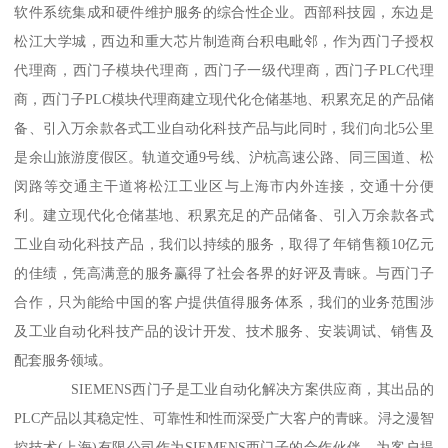
软件系统集成和硬件维护服务的综合性企业。西部科技园，东边是
松江大学城，西边和重大芯片制造商台积电毗邻，作为西门子授权
代理商，西门子模块代理商，西门子一级代理商，西门子PLC代理
商，西门子PLC模块代理商建立现代化仓储基地、积累充足的产品储
备、引入万余款各式工业自动化科技产品与此同时，我们向北5公里
是余山旅游度假区。轨道交通9号线、沪杭高速公路、同三国道、松
闵路等交通主干道将松江工业区与上海市内外连接，交通十分便
利。建立现代化仓储基地、积累充足的产品储备、引入万余款各式
工业自动化科技产品，我们以持续的服务，取得了年销售额10亿元
的佳绩，凭高满意的服务赢得了社会各界的好评及青睐。与西门子
合作，只为能给中国的客户提供值得服务体系，我们的业务范围涉
及工业自动化科技产品的设计开发、技术服务、安装调试、销售及
配套服务领域。
SIEMENS西门子是工业自动化解决方案供应商，其出品的
PLC产品以其稳定性、可靠性和性而深受广大客户的青睐。浔之漫智
控技术(上海)有限公司作为SIEMENS西门子的合作伙伴，为客户提