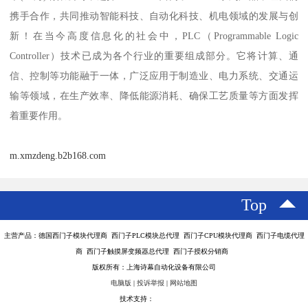
携手合作，共同推动智能科技、自动化科技、机电领域的发展与创
新！在当今高度信息化的社会中，PLC（Programmable Logic
Controller）技术已成为各个行业的重要组成部分。它将计算、通
信、控制等功能融于一体，广泛应用于制造业、电力系统、交通运
输等领域，在生产效率、降低能源消耗、确保工艺质量等方面发挥
着重要作用。
m.xmzdeng.b2b168.com
Top
主营产品：德国西门子模块代理商 西门子PLC模块总代理 西门子CPU模块代理商 西门子电缆代理
商 西门子触摸屏变频器总代理 西门子授权分销商
版权所有：上海诗幕自动化设备有限公司
电脑版
|
投诉举报
|
网站地图
技术支持：
八方资源网