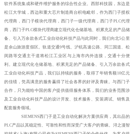
软件系统集成和硬件维护服务的综合性企业。西部科技园，东边是
松江大学城，西边和重大芯片制造商台积电毗邻，作为西门子授权
代理商，西门子模块代理商，西门子一级代理商，西门子PLC代理
商，西门子PLC模块代理商建立现代化仓储基地、积累充足的产品储
备、引入万余款各式工业自动化科技产品与此同时，我们向北5公里
是余山旅游度假区。轨道交通9号线、沪杭高速公路、同三国道、松
闵路等交通主干道将松江工业区与上海市内外连接，交通十分便
利。建立现代化仓储基地、积累充足的产品储备、引入万余款各式
工业自动化科技产品，我们以持续的服务，取得了年销售额10亿元
的佳绩，凭高满意的服务赢得了社会各界的好评及青睐。与西门子
合作，只为能给中国的客户提供值得服务体系，我们的业务范围涉
及工业自动化科技产品的设计开发、技术服务、安装调试、销售及
配套服务领域。
SIEMENS西门子是工业自动化解决方案供应商，其出品的
PLC产品以其稳定性、可靠性和性而深受广大客户的青睐。浔之漫智
控技术(上海)有限公司作为SIEMENS西门子的合作伙伴，为客户提