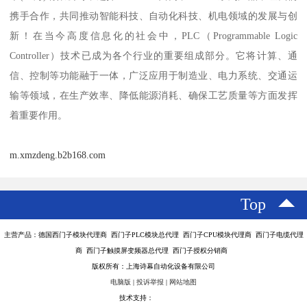
携手合作，共同推动智能科技、自动化科技、机电领域的发展与创
新！在当今高度信息化的社会中，PLC（Programmable Logic
Controller）技术已成为各个行业的重要组成部分。它将计算、通
信、控制等功能融于一体，广泛应用于制造业、电力系统、交通运
输等领域，在生产效率、降低能源消耗、确保工艺质量等方面发挥
着重要作用。
m.xmzdeng.b2b168.com
Top
主营产品：德国西门子模块代理商 西门子PLC模块总代理 西门子CPU模块代理商 西门子电缆代理
商 西门子触摸屏变频器总代理 西门子授权分销商
版权所有：上海诗幕自动化设备有限公司
电脑版
|
投诉举报
|
网站地图
技术支持：
八方资源网