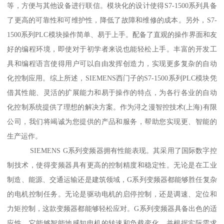
等，方便与其他设备进行联信。模块化的设计使得S7-1500系列具备
了更高的可靠性和可维护性，降低了故障和维修的成本。另外，S7-
1500系列PLC模块操作简单、易于上手。配备了直观的操作界面和友
好的编程环境，即使对于初学者来说也能轻松上手。丰富的开发工
具和编程语言使得用户可以自由发挥创造力，实现更多复杂的自动
化控制应用。综上所述，SIEMENS西门子的S7-1500系列PLC模块凭
借其性能、灵活的扩展能力和易于操作的特点，为各行各业的自动
化控制系统提供了理想的解决方案。作为浔之漫智控技术(上海)有限
公司，我们将竭诚为您提供的产品和服务，帮助您实现更、智能的
生产运作。
SIEMENS G系列变频器拥有性能表现。其采用了国际数字控
制技术，使得变频器具有更高的控制精度和稳定性。无论是在工业
制造、能源、交通运输还是建筑领域，G系列变频器都能够胜任复杂
的电机控制任务。无论是驱动电机的启停控制，还是调速、定位和
力矩控制，这款变频器都能够轻松应对。G系列变频器具备出色的适
应性。它能够智能地感知电机的转速和负载变化，并根据实际需求