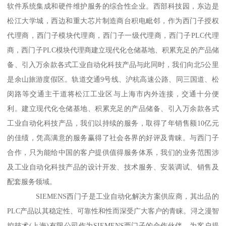
软件系统集成和硬件维护服务的综合性企业。西部科技园，东边是
松江大学城，西边和重大芯片制造商台积电毗邻，作为西门子授权
代理商，西门子模块代理商，西门子一级代理商，西门子PLC代理
商，西门子PLC模块代理商建立现代化仓储基地、积累充足的产品储
备、引入万余款各式工业自动化科技产品与此同时，我们向北5公里
是余山旅游度假区。轨道交通9号线、沪杭高速公路、同三国道、松
闵路等交通主干道将松江工业区与上海市内外连接，交通十分便
利。建立现代化仓储基地、积累充足的产品储备、引入万余款各式
工业自动化科技产品，我们以持续的服务，取得了年销售额10亿元
的佳绩，凭高满意的服务赢得了社会各界的好评及青睐。与西门子
合作，只为能给中国的客户提供值得服务体系，我们的业务范围涉
及工业自动化科技产品的设计开发、技术服务、安装调试、销售及
配套服务领域。
SIEMENS西门子是工业自动化解决方案供应商，其出品的
PLC产品以其稳定性、可靠性和性而深受广大客户的青睐。浔之漫智
控技术(上海)有限公司作为SIEMENS西门子的合作伙伴，为客户提