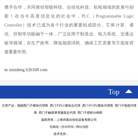
携手合作，共同推动智能科技、自动化科技、机电领域的发展与创
新！在当今高度信息化的社会中，PLC（Programmable Logic
Controller）技术已成为各个行业的重要组成部分。它将计算、通
信、控制等功能融于一体，广泛应用于制造业、电力系统、交通运
输等领域，在生产效率、降低能源消耗、确保工艺质量等方面发挥
着重要作用。
m.xmzdeng.b2b168.com
Top
主营产品：德国西门子模块代理商 西门子PLC模块总代理 西门子CPU模块代理商 西门子电缆代理
商 西门子触摸屏变频器总代理 西门子授权分销商
版权所有：上海诗幕自动化设备有限公司
电脑版
|
投诉举报
|
网站地图
技术支持：
八方资源网