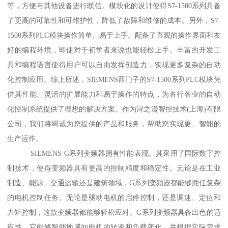
等，方便与其他设备进行联信。模块化的设计使得S7-1500系列具备
了更高的可靠性和可维护性，降低了故障和维修的成本。另外，S7-
1500系列PLC模块操作简单、易于上手。配备了直观的操作界面和友
好的编程环境，即使对于初学者来说也能轻松上手。丰富的开发工
具和编程语言使得用户可以自由发挥创造力，实现更多复杂的自动
化控制应用。综上所述，SIEMENS西门子的S7-1500系列PLC模块凭
借其性能、灵活的扩展能力和易于操作的特点，为各行各业的自动
化控制系统提供了理想的解决方案。作为浔之漫智控技术(上海)有限
公司，我们将竭诚为您提供的产品和服务，帮助您实现更、智能的
生产运作。
SIEMENS G系列变频器拥有性能表现。其采用了国际数字控
制技术，使得变频器具有更高的控制精度和稳定性。无论是在工业
制造、能源、交通运输还是建筑领域，G系列变频器都能够胜任复杂
的电机控制任务。无论是驱动电机的启停控制，还是调速、定位和
力矩控制，这款变频器都能够轻松应对。G系列变频器具备出色的适
应性。它能够智能地感知电机的转速和负载变化，并根据实际需求