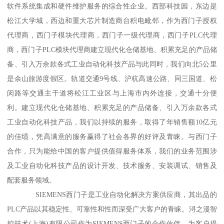
软件系统集成和硬件维护服务的综合性企业。西部科技园，东边是
松江大学城，西边和重大芯片制造商台积电毗邻，作为西门子授权
代理商，西门子模块代理商，西门子一级代理商，西门子PLC代理
商，西门子PLC模块代理商建立现代化仓储基地、积累充足的产品储
备、引入万余款各式工业自动化科技产品与此同时，我们向北5公里
是余山旅游度假区。轨道交通9号线、沪杭高速公路、同三国道、松
闵路等交通主干道将松江工业区与上海市内外连接，交通十分便
利。建立现代化仓储基地、积累充足的产品储备、引入万余款各式
工业自动化科技产品，我们以持续的服务，取得了年销售额10亿元
的佳绩，凭高满意的服务赢得了社会各界的好评及青睐。与西门子
合作，只为能给中国的客户提供值得服务体系，我们的业务范围涉
及工业自动化科技产品的设计开发、技术服务、安装调试、销售及
配套服务领域。
SIEMENS西门子是工业自动化解决方案供应商，其出品的
PLC产品以其稳定性、可靠性和性而深受广大客户的青睐。浔之漫智
控技术(上海)有限公司作为SIEMENS西门子的合作伙伴，为客户提