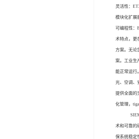
灵活性：E
模块化扩展
可编程性：
术特点，更
方案。无论
案。工业生
能正常运行
光、空调、
提供全面的
化管理，ti
SIEME
术和可靠的
保系统稳定