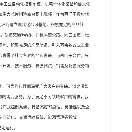
从事工业自动化控制系统、机电一体化装备和信息化
和重大芯片制造商台积电毗邻，作为西门子授权代
块代理商建立现代化仓储基地、积累充足的产品储
。轨道交通9号线、沪杭高速公路、同三国道、松
基地、积累充足的产品储备、引入万余款各式工业
务赢得了社会各界的**及青睐。与西门子合作，只
计开发、技术服务、安装调试、销售及配套服务领
性、可靠性和性而深受广大客户的青睐。浔之漫智
方案和的售后服务。为了满足不同领域客户的需求，我
技术的分布式控制系统，具备高度可靠性、灵活性以及全
宇自动化、交通运输系统、能源管理等领域。
稳定运行。