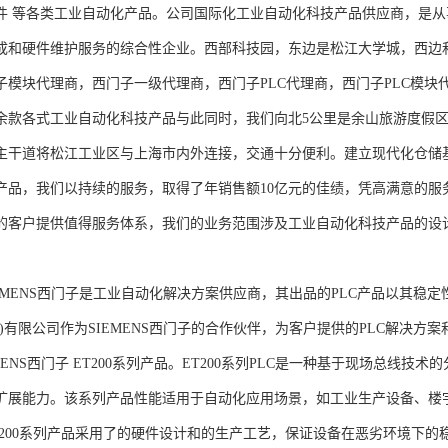
件 等各类工业自动化产品。公司国际化工业自动化科技产品供应商，是
成和硬件维护服务的综合性企业。西部科技园，东边是松江大学城，西边
子模块代理商，西门子一级代理商，西门子PLC代理商，西门子PLC模
余款各式工业自动化科技产品与此同时，我们向北5公里是余山旅游度假区
主干道将松江工业区与上海市内外连接，交通十分便利。建立现代化仓储
产品，我们以持续的服务，取得了年销售额10亿元的佳绩，凭高满意的服
的客户提供值得服务体系，我们的业务范围涉及工业自动化科技产品的设
NS西门子是工业自动化解决方案供应商，其出品的PLC产品以其稳定
海)有限公司作为SIEMENS西门子的合作伙伴，为客户提供的PLC解决
MENS西门子 ET200系列产品。ET200系列PLC是一种基于现场总线
扩展能力。该系列产品性能适用于自动化应用场景，如工业生产设备、楼
T200系列产品采用了的硬件设计和的生产工艺，保证设备在恶劣环境下的