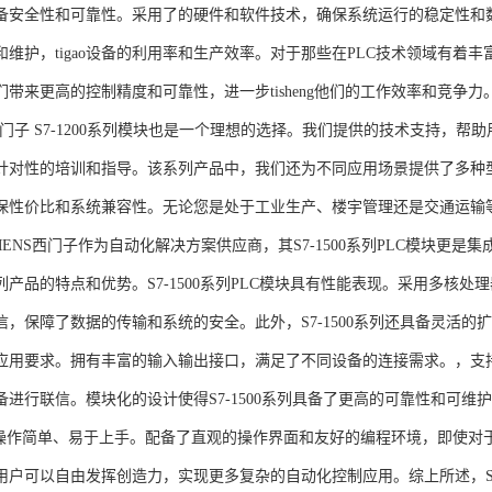
备安全性和可靠性。采用了的硬件和软件技术，确保系统运行的稳定性和
维护，tigao设备的利用率和生产效率。对于那些在PLC技术领域有着丰富经验
们带来更高的控制精度和可靠性，进一步tisheng他们的工作效率和竞争
S西门子 S7-1200系列模块也是一个理想的选择。我们提供的技术支持
针对性的培训和指导。该系列产品中，我们还为不同应用场景提供了多种
保性价比和系统兼容性。无论您是处于工业生产、楼宇管理还是交通运输
NS西门子作为自动化解决方案供应商，其S7-1500系列PLC模块更是
产品的特点和优势。S7-1500系列PLC模块具有性能表现。采用多核处理
信，保障了数据的传输和系统的安全。此外，S7-1500系列还具备灵活
应用要求。拥有丰富的输入输出接口，满足了不同设备的连接需求。，支持多种
进行联信。模块化的设计使得S7-1500系列具备了更高的可靠性和可维护
块操作简单、易于上手。配备了直观的操作界面和友好的编程环境，即使对
户可以自由发挥创造力，实现更多复杂的自动化控制应用。综上所述，SIEME