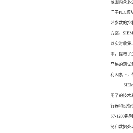
范围内众多
门子PLC
艺参数的控
方案。SIE
以实时收集
本，提增了生
严格的测试
利因素下，
SIEME
用了的技术
行器和设备
S7-120
制和数据处理