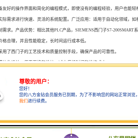
备友好的操作界面和简化的编程模式，即使没有的编程经验，用户也能轻
实际需求进行快速、灵活的系统配置。广泛应用：适用于自动化领域，如
需求。产品优势：相比其他PLC产品，SIEMENS西门子S7-200SMAR
价格合理，并且性能稳定，长时间运行成本低。
采用了西门子的工艺技术和质量控制手段，确保产品的可靠性。
模块化设计，便于更换和维护，减少停机时间和维修成本。
支持多种扩展模块，可满足不同应用场景的需求。
多种通信接口和编程模式可选，满足不同用户的个性化要求。
配备了完善的软件工具和技术支持，可快速部署系统，缩短项目周期。
、自动化科技和机电领域内有着到的见解。无论是提供技术咨询，还是进
S西门子PLC模块S7-300系列产品是一系列高可靠性、高性能的工控设备，
组成部分，S7-300系列产品具有以下突出特点：