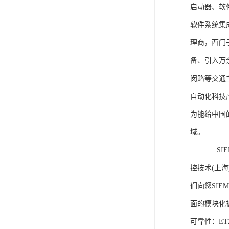
启动器、软
软件系统集
理商，西门
备、引入万
闵路等交通
自动化科技
为能给中国
域。
SIEME
控技术(上
们向您SIE
面的模块化
可靠性：E