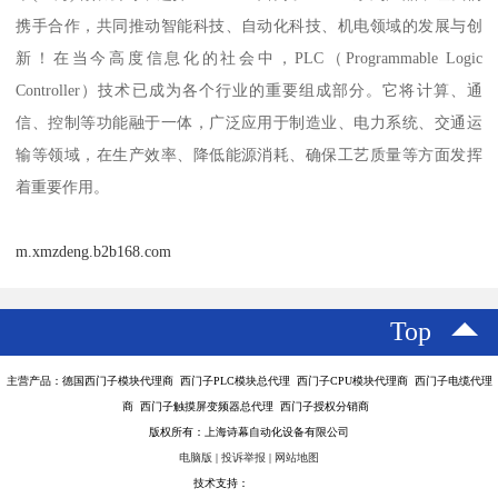
携手合作，共同推动智能科技、自动化科技、机电领域的发展与创
新！在当今高度信息化的社会中，PLC（Programmable Logic
Controller）技术已成为各个行业的重要组成部分。它将计算、通
信、控制等功能融于一体，广泛应用于制造业、电力系统、交通运
输等领域，在生产效率、降低能源消耗、确保工艺质量等方面发挥
着重要作用。
m.xmzdeng.b2b168.com
Top
主营产品：德国西门子模块代理商 西门子PLC模块总代理 西门子CPU模块代理商 西门子电缆代理
商 西门子触摸屏变频器总代理 西门子授权分销商
版权所有：上海诗幕自动化设备有限公司
电脑版
|
投诉举报
|
网站地图
技术支持：
八方资源网