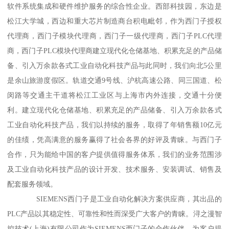
软件系统集成和硬件维护服务的综合性企业。西部科技园，东边是
松江大学城，西边和重大芯片制造商台积电毗邻，作为西门子授权
代理商，西门子模块代理商，西门子一级代理商，西门子PLC代理
商，西门子PLC模块代理商建立现代化仓储基地、积累充足的产品储
备、引入万余款各式工业自动化科技产品与此同时，我们向北5公里
是余山旅游度假区。轨道交通9号线、沪杭高速公路、同三国道、松
闵路等交通主干道将松江工业区与上海市内外连接，交通十分便
利。建立现代化仓储基地、积累充足的产品储备、引入万余款各式
工业自动化科技产品，我们以持续的服务，取得了年销售额10亿元
的佳绩，凭高满意的服务赢得了社会各界的好评及青睐。与西门子
合作，只为能给中国的客户提供值得服务体系，我们的业务范围涉
及工业自动化科技产品的设计开发、技术服务、安装调试、销售及
配套服务领域。
SIEMENS西门子是工业自动化解决方案供应商，其出品的
PLC产品以其稳定性、可靠性和性而深受广大客户的青睐。浔之漫智
控技术(上海)有限公司作为SIEMENS西门子的合作伙伴，为客户提