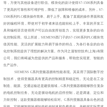
等，方便与其他设备进行联信。模块化的设计使得S7-1500系列具备
了更高的可靠性和可维护性，降低了故障和维修的成本。另外，S7-
1500系列PLC模块操作简单、易于上手。配备了直观的操作界面和友
好的编程环境，即使对于初学者来说也能轻松上手。丰富的开发工
具和编程语言使得用户可以自由发挥创造力，实现更多复杂的自动
化控制应用。综上所述，SIEMENS西门子的S7-1500系列PLC模块凭
借其性能、灵活的扩展能力和易于操作的特点，为各行各业的自动
化控制系统提供了理想的解决方案。作为浔之漫智控技术(上海)有限
公司，我们将竭诚为您提供的产品和服务，帮助您实现更、智能的
生产运作。
SIEMENS G系列变频器拥有性能表现。其采用了国际数字控
制技术，使得变频器具有更高的控制精度和稳定性。无论是在工业
制造、能源、交通运输还是建筑领域，G系列变频器都能够胜任复杂
的电机控制任务。无论是驱动电机的启停控制，还是调速、定位和
力矩控制，这款变频器都能够轻松应对。G系列变频器具备出色的适
应性。它能够智能地感知电机的转速和负载变化，并根据实际需求