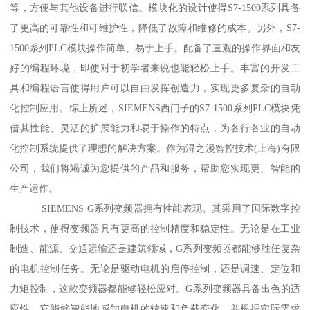
等，方便与其他设备进行联信。模块化的设计使得S7-1500系列具备
了更高的可靠性和可维护性，降低了故障和维修的成本。另外，S7-
1500系列PLC模块操作简单、易于上手。配备了直观的操作界面和友
好的编程环境，即使对于初学者来说也能轻松上手。丰富的开发工
具和编程语言使得用户可以自由发挥创造力，实现更多复杂的自动
化控制应用。综上所述，SIEMENS西门子的S7-1500系列PLC模块凭
借其性能、灵活的扩展能力和易于操作的特点，为各行各业的自动
化控制系统提供了理想的解决方案。作为浔之漫智控技术(上海)有限
公司，我们将竭诚为您提供的产品和服务，帮助您实现更、智能的
生产运作。
SIEMENS G系列变频器拥有性能表现。其采用了国际数字控
制技术，使得变频器具有更高的控制精度和稳定性。无论是在工业
制造、能源、交通运输还是建筑领域，G系列变频器都能够胜任复杂
的电机控制任务。无论是驱动电机的启停控制，还是调速、定位和
力矩控制，这款变频器都能够轻松应对。G系列变频器具备出色的适
应性。它能够智能地感知电机的转速和负载变化，并根据实际需求