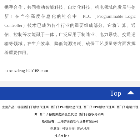
携手合作，共同推动智能科技、自动化科技、机电领域的发展与创
新！在当今高度信息化的社会中，PLC（Programmable Logic
Controller）技术已成为各个行业的重要组成部分。它将计算、通
信、控制等功能融于一体，广泛应用于制造业、电力系统、交通运
输等领域，在生产效率、降低能源消耗、确保工艺质量等方面发挥
着重要作用。
m.xmzdeng.b2b168.com
Top
主营产品：德国西门子模块代理商 西门子PLC模块总代理 西门子CPU模块代理商 西门子电缆代理
商 西门子触摸屏变频器总代理 西门子授权分销商
版权所有：上海诗幕自动化设备有限公司
电脑版
|
投诉举报
|
网站地图
技术支持：
八方资源网