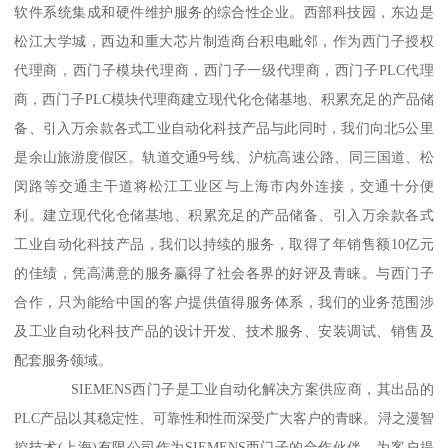
软件系统集成和硬件维护服务的综合性企业。西部科技园，东边是
松江大学城，西边和重大芯片制造商台积电毗邻，作为西门子授权
代理商，西门子模块代理商，西门子一级代理商，西门子PLC代理
商，西门子PLC模块代理商建立现代化仓储基地、积累充足的产品储
备、引入万余款各式工业自动化科技产品与此同时，我们向北5公里
是余山旅游度假区。轨道交通9号线、沪杭高速公路、同三国道、松
闵路等交通主干道将松江工业区与上海市内外连接，交通十分便
利。建立现代化仓储基地、积累充足的产品储备、引入万余款各式
工业自动化科技产品，我们以持续的服务，取得了年销售额10亿元
的佳绩，凭高满意的服务赢得了社会各界的好评及青睐。与西门子
合作，只为能给中国的客户提供值得服务体系，我们的业务范围涉
及工业自动化科技产品的设计开发、技术服务、安装调试、销售及
配套服务领域。
SIEMENS西门子是工业自动化解决方案供应商，其出品的
PLC产品以其稳定性、可靠性和性而深受广大客户的青睐。浔之漫智
控技术(上海)有限公司作为SIEMENS西门子的合作伙伴，为客户提