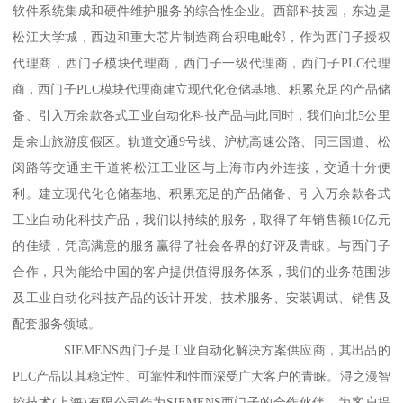
软件系统集成和硬件维护服务的综合性企业。西部科技园，东边是
松江大学城，西边和重大芯片制造商台积电毗邻，作为西门子授权
代理商，西门子模块代理商，西门子一级代理商，西门子PLC代理
商，西门子PLC模块代理商建立现代化仓储基地、积累充足的产品储
备、引入万余款各式工业自动化科技产品与此同时，我们向北5公里
是余山旅游度假区。轨道交通9号线、沪杭高速公路、同三国道、松
闵路等交通主干道将松江工业区与上海市内外连接，交通十分便
利。建立现代化仓储基地、积累充足的产品储备、引入万余款各式
工业自动化科技产品，我们以持续的服务，取得了年销售额10亿元
的佳绩，凭高满意的服务赢得了社会各界的好评及青睐。与西门子
合作，只为能给中国的客户提供值得服务体系，我们的业务范围涉
及工业自动化科技产品的设计开发、技术服务、安装调试、销售及
配套服务领域。
SIEMENS西门子是工业自动化解决方案供应商，其出品的
PLC产品以其稳定性、可靠性和性而深受广大客户的青睐。浔之漫智
控技术(上海)有限公司作为SIEMENS西门子的合作伙伴，为客户提