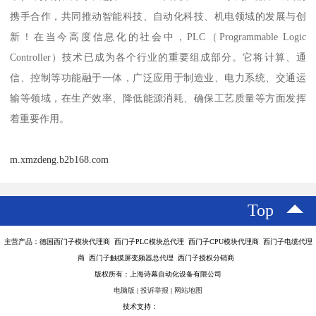
携手合作，共同推动智能科技、自动化科技、机电领域的发展与创
新！在当今高度信息化的社会中，PLC（Programmable Logic
Controller）技术已成为各个行业的重要组成部分。它将计算、通
信、控制等功能融于一体，广泛应用于制造业、电力系统、交通运
输等领域，在生产效率、降低能源消耗、确保工艺质量等方面发挥
着重要作用。
m.xmzdeng.b2b168.com
Top
主营产品：德国西门子模块代理商 西门子PLC模块总代理 西门子CPU模块代理商 西门子电缆代理
商 西门子触摸屏变频器总代理 西门子授权分销商
版权所有：上海诗幕自动化设备有限公司
电脑版
|
投诉举报
|
网站地图
技术支持：
八方资源网