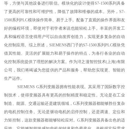
等，方便与其他设备进行联信。模块化的设计使得S7-1500系列具备
了更高的可靠性和可维护性，降低了故障和维修的成本。另外，S7-
1500系列PLC模块操作简单、易于上手。配备了直观的操作界面和友
好的编程环境，即使对于初学者来说也能轻松上手。丰富的开发工
具和编程语言使得用户可以自由发挥创造力，实现更多复杂的自动
化控制应用。综上所述，SIEMENS西门子的S7-1500系列PLC模块凭
借其性能、灵活的扩展能力和易于操作的特点，为各行各业的自动
化控制系统提供了理想的解决方案。作为浔之漫智控技术(上海)有限
公司，我们将竭诚为您提供的产品和服务，帮助您实现更、智能的
生产运作。
SIEMENS G系列变频器拥有性能表现。其采用了国际数字控
制技术，使得变频器具有更高的控制精度和稳定性。无论是在工业
制造、能源、交通运输还是建筑领域，G系列变频器都能够胜任复杂
的电机控制任务。无论是驱动电机的启停控制，还是调速、定位和
力矩控制，这款变频器都能够轻松应对。G系列变频器具备出色的适
应性。它能够智能地感知电机的转速和负载变化，并根据实际需求