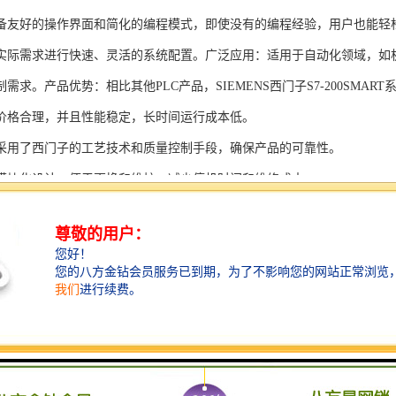
备友好的操作界面和简化的编程模式，即使没有的编程经验，用户也能轻
实际需求进行快速、灵活的系统配置。广泛应用：适用于自动化领域，如
需求。产品优势：相比其他PLC产品，SIEMENS西门子S7-200SMAR
价格合理，并且性能稳定，长时间运行成本低。
采用了西门子的工艺技术和质量控制手段，确保产品的可靠性。
模块化设计，便于更换和维护，减少停机时间和维修成本。
支持多种扩展模块，可满足不同应用场景的需求。
多种通信接口和编程模式可选，满足不同用户的个性化要求。
配备了完善的软件工具和技术支持，可快速部署系统，缩短项目周期。
、自动化科技和机电领域内有着到的见解。无论是提供技术咨询，还是进
S西门子PLC模块S7-300系列产品是一系列高可靠性、高性能的工控设备，
组成部分，S7-300系列产品具有以下突出特点：