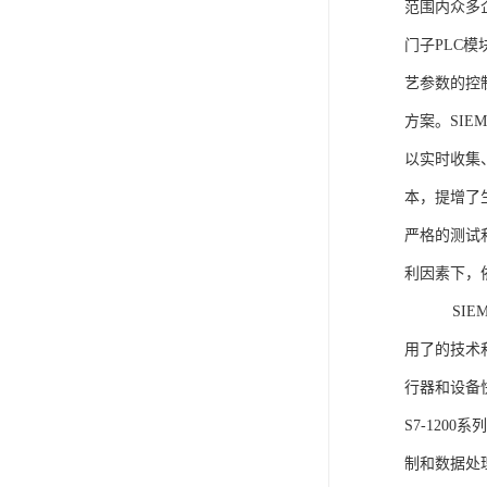
范围内众多
门子PLC
艺参数的控
方案。SIE
以实时收集
本，提增了生
严格的测试
利因素下，
SIEME
用了的技术
行器和设备
S7-120
制和数据处理