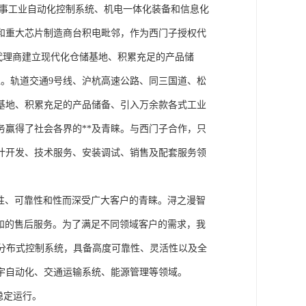
从事工业自动化控制系统、机电一体化装备和信息化
和重大芯片制造商台积电毗邻，作为西门子授权代
块代理商建立现代化仓储基地、积累充足的产品储
。轨道交通9号线、沪杭高速公路、同三国道、松
基地、积累充足的产品储备、引入万余款各式工业
务赢得了社会各界的**及青睐。与西门子合作，只
计开发、技术服务、安装调试、销售及配套服务领
性、可靠性和性而深受广大客户的青睐。浔之漫智
方案和的售后服务。为了满足不同领域客户的需求，我
技术的分布式控制系统，具备高度可靠性、灵活性以及全
宇自动化、交通运输系统、能源管理等领域。
稳定运行。