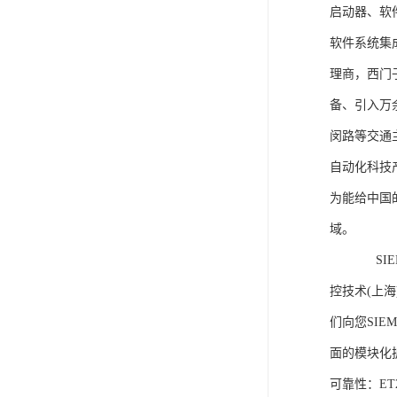
启动器、软
软件系统集
理商，西门
备、引入万
闵路等交通
自动化科技
为能给中国
域。
SIEME
控技术(上
们向您SIE
面的模块化
可靠性：E