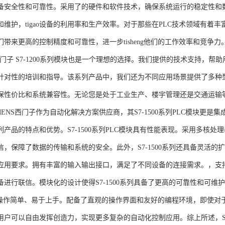
备安全性和可靠性。采用了的硬件和软件技术，确保系统运行的稳定性和
维护，tigao设备的利用率和生产效率。对于那些在PLC技术领域有着丰富经验
们带来更高的控制精度和可靠性，进一步tisheng他们的工作效率和竞争
S西门子 S7-1200系列模块也是一个理想的选择。我们提供的技术支持
针对性的培训和指导。该系列产品中，我们还为不同应用场景提供了多种
保性价比和系统兼容性。无论您是处于工业生产、楼宇管理还是交通运输
NS西门子作为自动化解决方案供应商，其S7-1500系列PLC模块更是
产品的特点和优势。S7-1500系列PLC模块具有性能表现。采用多核处理
信，保障了数据的传输和系统的安全。此外，S7-1500系列还具备灵活
应用要求。拥有丰富的输入输出接口，满足了不同设备的连接需求。，支持多种
进行联信。模块化的设计使得S7-1500系列具备了更高的可靠性和可维护
块操作简单、易于上手。配备了直观的操作界面和友好的编程环境，即使对
户可以自由发挥创造力，实现更多复杂的自动化控制应用。综上所述，SIEME