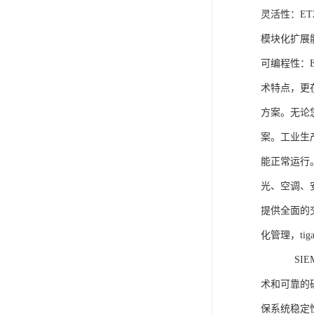
灵活性：E
模块化扩展
可编程性：
术特点，更
方案。无论
案。工业生
能正常运行
光、空调、
提供全面的
化管理，ti
SIEME
术和可靠的
保系统稳定