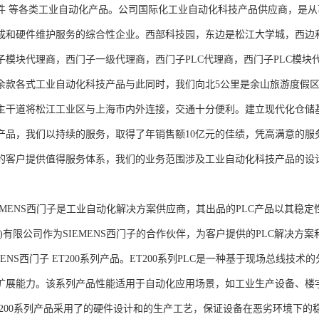
件 等各类工业自动化产品。公司国际化工业自动化科技产品供应商，是
成和硬件维护服务的综合性企业。西部科技园，东边是松江大学城，西边
子模块代理商，西门子一级代理商，西门子PLC代理商，西门子PLC模
余款各式工业自动化科技产品与此同时，我们向北5公里是余山旅游度假区
主干道将松江工业区与上海市内外连接，交通十分便利。建立现代化仓储
产品，我们以持续的服务，取得了年销售额10亿元的佳绩，凭高满意的服
的客户提供值得服务体系，我们的业务范围涉及工业自动化科技产品的设
NS西门子是工业自动化解决方案供应商，其出品的PLC产品以其稳定
海)有限公司作为SIEMENS西门子的合作伙伴，为客户提供的PLC解决
MENS西门子 ET200系列产品。ET200系列PLC是一种基于现场总线
扩展能力。该系列产品性能适用于自动化应用场景，如工业生产设备、楼
T200系列产品采用了的硬件设计和的生产工艺，保证设备在恶劣环境下的