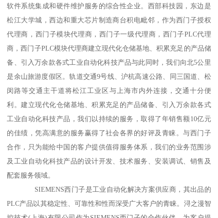
软件系统集成和硬件维护服务的综合性企业。西部科技园，东边是
松江大学城，西边和重大芯片制造商台积电毗邻，作为西门子授权
代理商，西门子模块代理商，西门子一级代理商，西门子PLC代理
商，西门子PLC模块代理商建立现代化仓储基地、积累充足的产品储
备、引入万余款各式工业自动化科技产品与此同时，我们向北5公里
是余山旅游度假区。轨道交通9号线、沪杭高速公路、同三国道、松
闵路等交通主干道将松江工业区与上海市内外连接，交通十分便
利。建立现代化仓储基地、积累充足的产品储备、引入万余款各式
工业自动化科技产品，我们以持续的服务，取得了年销售额10亿元
的佳绩，凭高满意的服务赢得了社会各界的好评及青睐。与西门子
合作，只为能给中国的客户提供值得服务体系，我们的业务范围涉
及工业自动化科技产品的设计开发、技术服务、安装调试、销售及
配套服务领域。
SIEMENS西门子是工业自动化解决方案供应商，其出品的
PLC产品以其稳定性、可靠性和性而深受广大客户的青睐。浔之漫智
控技术(上海)有限公司作为SIEMENS西门子的合作伙伴，为客户提