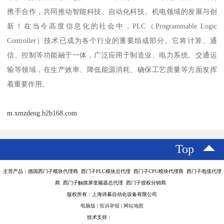
携手合作，共同推动智能科技、自动化科技、机电领域的发展与创
新！在当今高度信息化的社会中，PLC（Programmable Logic
Controller）技术已成为各个行业的重要组成部分。它将计算、通
信、控制等功能融于一体，广泛应用于制造业、电力系统、交通运
输等领域，在生产效率、降低能源消耗、确保工艺质量等方面发挥
着重要作用。
m.xmzdeng.b2b168.com
Top
主营产品：德国西门子模块代理商 西门子PLC模块总代理 西门子CPU模块代理商 西门子电缆代理
商 西门子触摸屏变频器总代理 西门子授权分销商
版权所有：上海诗幕自动化设备有限公司
电脑版
|
投诉举报
|
网站地图
技术支持：
八方资源网