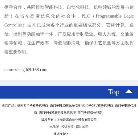
携手合作，共同推动智能科技、自动化科技、机电领域的发展与创
新！在当今高度信息化的社会中，PLC（Programmable Logic
Controller）技术已成为各个行业的重要组成部分。它将计算、通
信、控制等功能融于一体，广泛应用于制造业、电力系统、交通运
输等领域，在生产效率、降低能源消耗、确保工艺质量等方面发挥
着重要作用。
m.xmzdeng.b2b168.com
Top
主营产品：德国西门子模块代理商 西门子PLC模块总代理 西门子CPU模块代理商 西门子电缆代理
商 西门子触摸屏变频器总代理 西门子授权分销商
版权所有：上海诗幕自动化设备有限公司
电脑版
|
投诉举报
|
网站地图
技术支持：
八方资源网