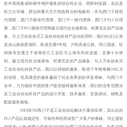
软件系统集成和硬件维护服务的综合性企业。西部科技园，东边是
松江大学城，西边和重大芯片制造商台积电毗邻，作为西门子授权
代理商，西门子模块代理商，西门子一级代理商，西门子PLC代理
商，西门子PLC模块代理商建立现代化仓储基地、积累充足的产品储
备、引入万余款各式工业自动化科技产品与此同时，我们向北5公里
是余山旅游度假区。轨道交通9号线、沪杭高速公路、同三国道、松
闵路等交通主干道将松江工业区与上海市内外连接，交通十分便
利。建立现代化仓储基地、积累充足的产品储备、引入万余款各式
工业自动化科技产品，我们以持续的服务，取得了年销售额10亿元
的佳绩，凭高满意的服务赢得了社会各界的好评及青睐。与西门子
合作，只为能给中国的客户提供值得服务体系，我们的业务范围涉
及工业自动化科技产品的设计开发、技术服务、安装调试、销售及
配套服务领域。
SIEMENS西门子是工业自动化解决方案供应商，其出品的
PLC产品以其稳定性、可靠性和性而深受广大客户的青睐。浔之漫智
控技术(上海)有限公司作为SIEMENS西门子的合作伙伴，为客户提