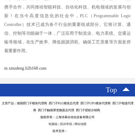
携手合作，共同推动智能科技、自动化科技、机电领域的发展与创
新！在当今高度信息化的社会中，PLC（Programmable Logic
Controller）技术已成为各个行业的重要组成部分。它将计算、通
信、控制等功能融于一体，广泛应用于制造业、电力系统、交通运
输等领域，在生产效率、降低能源消耗、确保工艺质量等方面发挥
着重要作用。
m.xmzdeng.b2b168.com
Top
主营产品：德国西门子模块代理商 西门子PLC模块总代理 西门子CPU模块代理商 西门子电缆代理
商 西门子触摸屏变频器总代理 西门子授权分销商
版权所有：上海诗幕自动化设备有限公司
电脑版
|
投诉举报
|
网站地图
技术支持：
八方资源网