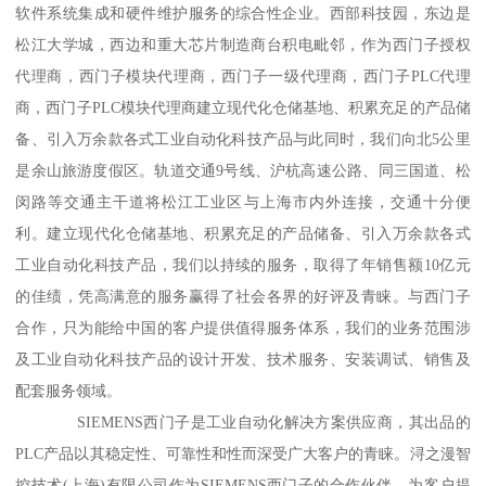
软件系统集成和硬件维护服务的综合性企业。西部科技园，东边是
松江大学城，西边和重大芯片制造商台积电毗邻，作为西门子授权
代理商，西门子模块代理商，西门子一级代理商，西门子PLC代理
商，西门子PLC模块代理商建立现代化仓储基地、积累充足的产品储
备、引入万余款各式工业自动化科技产品与此同时，我们向北5公里
是余山旅游度假区。轨道交通9号线、沪杭高速公路、同三国道、松
闵路等交通主干道将松江工业区与上海市内外连接，交通十分便
利。建立现代化仓储基地、积累充足的产品储备、引入万余款各式
工业自动化科技产品，我们以持续的服务，取得了年销售额10亿元
的佳绩，凭高满意的服务赢得了社会各界的好评及青睐。与西门子
合作，只为能给中国的客户提供值得服务体系，我们的业务范围涉
及工业自动化科技产品的设计开发、技术服务、安装调试、销售及
配套服务领域。
SIEMENS西门子是工业自动化解决方案供应商，其出品的
PLC产品以其稳定性、可靠性和性而深受广大客户的青睐。浔之漫智
控技术(上海)有限公司作为SIEMENS西门子的合作伙伴，为客户提