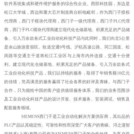
软件系统集成和硬件维护服务的综合性企业。西部科技园，东边是
松江大学城，西边和重大芯片制造商台积电毗邻，作为西门子授权
代理商，西门子模块代理商，西门子一级代理商，西门子PLC代理
商，西门子PLC模块代理商建立现代化仓储基地、积累充足的产品储
备、引入万余款各式工业自动化科技产品与此同时，我们向北5公里
是余山旅游度假区。轨道交通9号线、沪杭高速公路、同三国道、松
闵路等交通主干道将松江工业区与上海市内外连接，交通十分便
利。建立现代化仓储基地、积累充足的产品储备、引入万余款各式
工业自动化科技产品，我们以持续的服务，取得了年销售额10亿元
的佳绩，凭高满意的服务赢得了社会各界的好评及青睐。与西门子
合作，只为能给中国的客户提供值得服务体系，我们的业务范围涉
及工业自动化科技产品的设计开发、技术服务、安装调试、销售及
配套服务领域。
SIEMENS西门子是工业自动化解决方案供应商，其出品的
PLC产品以其稳定性、可靠性和性而深受广大客户的青睐。浔之漫智
控技术(上海)有限公司作为SIEMENS西门子的合作伙伴，为客户提