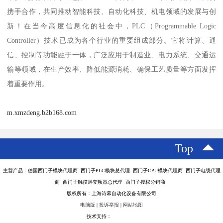
携手合作，共同推动智能科技、自动化科技、机电领域的发展与创
新！在当今高度信息化的社会中，PLC（Programmable Logic
Controller）技术已成为各个行业的重要组成部分。它将计算、通
信、控制等功能融于一体，广泛应用于制造业、电力系统、交通运
输等领域，在生产效率、降低能源消耗、确保工艺质量等方面发挥
着重要作用。
m.xmzdeng.b2b168.com
Top
主营产品：德国西门子模块代理商 西门子PLC模块总代理 西门子CPU模块代理商 西门子电缆代理
商 西门子触摸屏变频器总代理 西门子授权分销商
版权所有：上海诗幕自动化设备有限公司
电脑版
|
投诉举报
|
网站地图
技术支持：
八方资源网