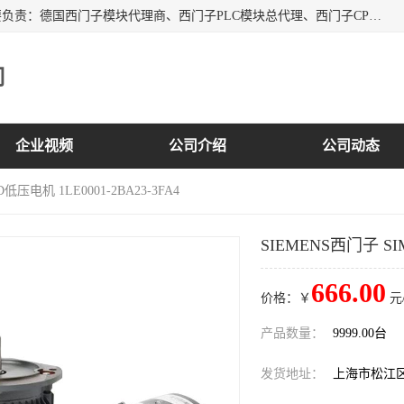
上海诗幕自动化设备有限公司是一家西门子授权分销商；主要负责：德国西门子模块代理商、西门子PLC模块总代理、西门子CPU模块代理商、西门子电缆代理、西门子触摸屏变频器总代理等专销售西门子各系列产品；实体公司，诚信经营，价格优势，品质保证，库存量大，供应！
司
企业视频
公司介绍
公司动态
D低压电机 1LE0001-2BA23-3FA4
SIEMENS西门子 SIM
666.00
价格：￥
元
产品数量：
9999.00台
发货地址：
上海市松江