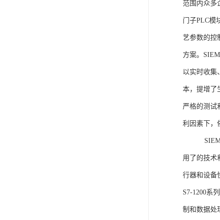
范围内众多
门子PLC
艺参数的控
方案。SIE
以实时收集
本，提增了生
严格的测试
利因素下，
SIEME
用了的技术
行器和设备
S7-120
制和数据处理