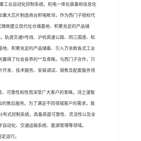
从事工业自动化控制系统、机电一体化装备和信息化
和重大芯片制造商台积电毗邻，作为西门子授权代
块代理商建立现代化仓储基地、积累充足的产品储
。轨道交通9号线、沪杭高速公路、同三国道、松
基地、积累充足的产品储备、引入万余款各式工业
务赢得了社会各界的**及青睐。与西门子合作，只
计开发、技术服务、安装调试、销售及配套服务领
性、可靠性和性而深受广大客户的青睐。浔之漫智
方案和的售后服务。为了满足不同领域客户的需求，我
技术的分布式控制系统，具备高度可靠性、灵活性以及全
宇自动化、交通运输系统、能源管理等领域。
稳定运行。