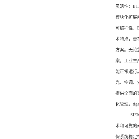
灵活性：E
模块化扩展
可编程性：
术特点，更
方案。无论
案。工业生
能正常运行
光、空调、
提供全面的
化管理，ti
SIEME
术和可靠的
保系统稳定