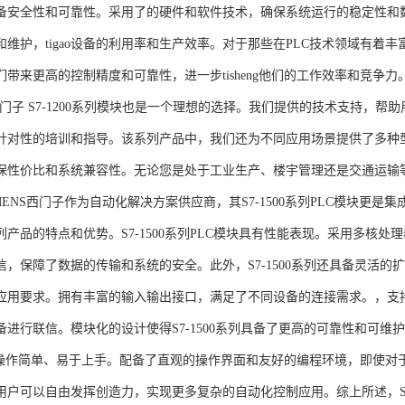
备安全性和可靠性。采用了的硬件和软件技术，确保系统运行的稳定性和
维护，tigao设备的利用率和生产效率。对于那些在PLC技术领域有着丰富经验
们带来更高的控制精度和可靠性，进一步tisheng他们的工作效率和竞争
S西门子 S7-1200系列模块也是一个理想的选择。我们提供的技术支持
针对性的培训和指导。该系列产品中，我们还为不同应用场景提供了多种
保性价比和系统兼容性。无论您是处于工业生产、楼宇管理还是交通运输
NS西门子作为自动化解决方案供应商，其S7-1500系列PLC模块更是
产品的特点和优势。S7-1500系列PLC模块具有性能表现。采用多核处理
信，保障了数据的传输和系统的安全。此外，S7-1500系列还具备灵活
应用要求。拥有丰富的输入输出接口，满足了不同设备的连接需求。，支持多种
进行联信。模块化的设计使得S7-1500系列具备了更高的可靠性和可维护
块操作简单、易于上手。配备了直观的操作界面和友好的编程环境，即使对
户可以自由发挥创造力，实现更多复杂的自动化控制应用。综上所述，SIEME