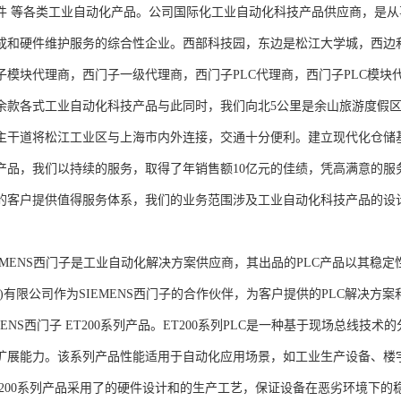
件 等各类工业自动化产品。公司国际化工业自动化科技产品供应商，是
成和硬件维护服务的综合性企业。西部科技园，东边是松江大学城，西边
子模块代理商，西门子一级代理商，西门子PLC代理商，西门子PLC模
余款各式工业自动化科技产品与此同时，我们向北5公里是余山旅游度假区
主干道将松江工业区与上海市内外连接，交通十分便利。建立现代化仓储
产品，我们以持续的服务，取得了年销售额10亿元的佳绩，凭高满意的服
的客户提供值得服务体系，我们的业务范围涉及工业自动化科技产品的设
NS西门子是工业自动化解决方案供应商，其出品的PLC产品以其稳定
海)有限公司作为SIEMENS西门子的合作伙伴，为客户提供的PLC解决
MENS西门子 ET200系列产品。ET200系列PLC是一种基于现场总线
扩展能力。该系列产品性能适用于自动化应用场景，如工业生产设备、楼
T200系列产品采用了的硬件设计和的生产工艺，保证设备在恶劣环境下的