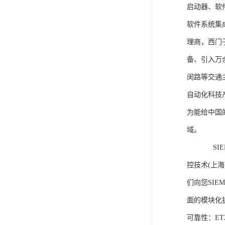
启动器、软
软件系统集
理商，西门
备、引入万
闵路等交通
自动化科技
为能给中国
域。
SIEME
控技术(上
们向您SIE
面的模块化
可靠性：E