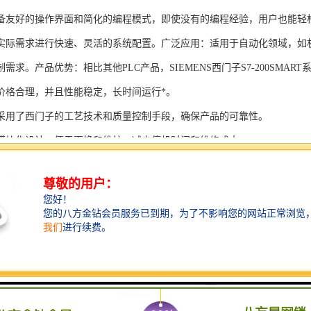
备友好的操作界面和简化的编程模式，即使没有的编程经验，用户也能轻
实际需求进行快速、灵活的系统配置。广泛应用：适用于自动化领域，如
需求。产品优势：相比其他PLC产品，SIEMENS西门子S7-200SMAR
价格合理，并且性能稳定，长时间运行*。
采用了西门子的工艺技术和质量控制手段，确保产品的可靠性。
模块化设计，便于更换和维护，减少停机时间和维修成本。
支持多种扩展模块，可满足不同应用场景的需求。
多种通信接口和编程模式可选，满足不同用户的个性化要求。
配备了完善的软件工具和技术支持，可快速部署系统，缩短项目周期。
、自动化科技和机电领域内有着到的见解。无论是提供技术咨询，还是进
S西门子PLC模块S7-300系列产品是一系列高可靠性、高性能的工控设备，
组成部分，S7-300系列产品具有以下突出特点：