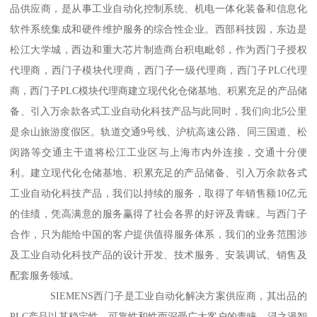
品供应商，是从事工业自动化控制系统、机电一体化装备和信息化
软件系统集成和硬件维护服务的综合性企业。西部科技园，东边是
松江大学城，西边和重大芯片制造商台积电毗邻，作为西门子授权
代理商，西门子模块代理商，西门子一级代理商，西门子PLC代理
商，西门子PLC模块代理商建立现代化仓储基地、积累充足的产品储
备、引入万余款各式工业自动化科技产品与此同时，我们向北5公里
是余山旅游度假区。轨道交通9号线、沪杭高速公路、同三国道、松
闵路等交通主干道将松江工业区与上海市内外连接，交通十分便
利。建立现代化仓储基地、积累充足的产品储备、引入万余款各式
工业自动化科技产品，我们以持续的服务，取得了年销售额10亿元
的佳绩，凭高满意的服务赢得了社会各界的好评及青睐。与西门子
合作，只为能给中国的客户提供值得服务体系，我们的业务范围涉
及工业自动化科技产品的设计开发、技术服务、安装调试、销售及
配套服务领域。
SIEMENS西门子是工业自动化解决方案供应商，其出品的
PLC产品以其稳定性、可靠性和性而深受广大客户的青睐。浔之漫智