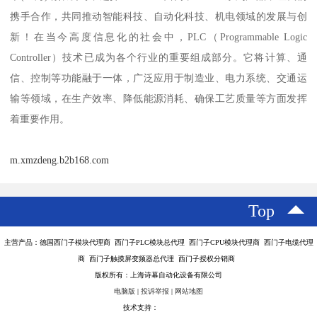
携手合作，共同推动智能科技、自动化科技、机电领域的发展与创
新！在当今高度信息化的社会中，PLC（Programmable Logic
Controller）技术已成为各个行业的重要组成部分。它将计算、通
信、控制等功能融于一体，广泛应用于制造业、电力系统、交通运
输等领域，在生产效率、降低能源消耗、确保工艺质量等方面发挥
着重要作用。
m.xmzdeng.b2b168.com
Top
主营产品：德国西门子模块代理商 西门子PLC模块总代理 西门子CPU模块代理商 西门子电缆代理
商 西门子触摸屏变频器总代理 西门子授权分销商
版权所有：上海诗幕自动化设备有限公司
电脑版
|
投诉举报
|
网站地图
技术支持：
八方资源网