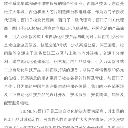
软件系统集成和硬件维护服务的综合性企业。西部科技园，东边是
松江大学城，西边和重大芯片制造商台积电毗邻，作为西门子授权
代理商，西门子模块代理商，西门子一级代理商，西门子PLC代理
商，西门子PLC模块代理商建立现代化仓储基地、积累充足的产品储
备、引入万余款各式工业自动化科技产品与此同时，我们向北5公里
是余山旅游度假区。轨道交通9号线、沪杭高速公路、同三国道、松
闵路等交通主干道将松江工业区与上海市内外连接，交通十分便
利。建立现代化仓储基地、积累充足的产品储备、引入万余款各式
工业自动化科技产品，我们以持续的服务，取得了年销售额10亿元
的佳绩，凭高满意的服务赢得了社会各界的好评及青睐。与西门子
合作，只为能给中国的客户提供值得服务体系，我们的业务范围涉
及工业自动化科技产品的设计开发、技术服务、安装调试、销售及
配套服务领域。
SIEMENS西门子是工业自动化解决方案供应商，其出品的
PLC产品以其稳定性、可靠性和性而深受广大客户的青睐。浔之漫智
控技术(上海)有限公司作为SIEMENS西门子的合作伙伴，为客户提