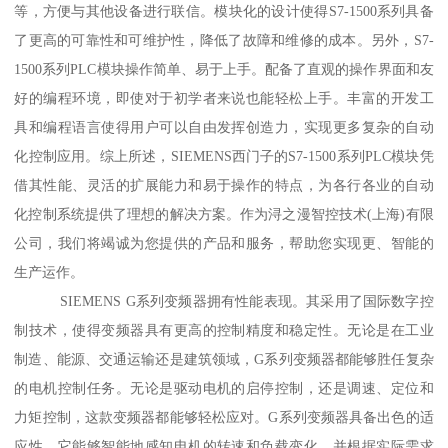
等，方便与其他设备进行联信。模块化的设计使得S7-1500系列具备
了更高的可靠性和可维护性，降低了故障和维修的成本。另外，S7-
1500系列PLC模块操作简单、易于上手。配备了直观的操作界面和友
好的编程环境，即使对于初学者来说也能轻松上手。丰富的开发工
具和编程语言使得用户可以自由发挥创造力，实现更多复杂的自动
化控制应用。综上所述，SIEMENS西门子的S7-1500系列PLC模块凭
借其性能、灵活的扩展能力和易于操作的特点，为各行各业的自动
化控制系统提供了理想的解决方案。作为浔之漫智控技术(上海)有限
公司，我们将竭诚为您提供的产品和服务，帮助您实现更、智能的
生产运作。
SIEMENS G系列变频器拥有性能表现。其采用了国际数字控
制技术，使得变频器具有更高的控制精度和稳定性。无论是在工业
制造、能源、交通运输还是建筑领域，G系列变频器都能够胜任复杂
的电机控制任务。无论是驱动电机的启停控制，还是调速、定位和
力矩控制，这款变频器都能够轻松应对。G系列变频器具备出色的适
应性。它能够智能地感知电机的转速和负载变化，并根据实际需求