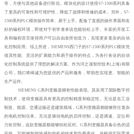
等，方便与其他设备进行联信。模块化的设计使得S7-1500系列具备
了更高的可靠性和可维护性，降低了故障和维修的成本。另外，S7-
1500系列PLC模块操作简单、易于上手。配备了直观的操作界面和友
好的编程环境，即使对于初学者来说也能轻松上手。丰富的开发工
具和编程语言使得用户可以自由发挥创造力，实现更多复杂的自动
化控制应用。综上所述，SIEMENS西门子的S7-1500系列PLC模块凭
借其性能、灵活的扩展能力和易于操作的特点，为各行各业的自动
化控制系统提供了理想的解决方案。作为浔之漫智控技术(上海)有限
公司，我们将竭诚为您提供的产品和服务，帮助您实现更、智能的
生产运作。
SIEMENS G系列变频器拥有性能表现。其采用了国际数字控
制技术，使得变频器具有更高的控制精度和稳定性。无论是在工业
制造、能源、交通运输还是建筑领域，G系列变频器都能够胜任复杂
的电机控制任务。无论是驱动电机的启停控制，还是调速、定位和
力矩控制，这款变频器都能够轻松应对。G系列变频器具备出色的适
应性。它能够智能地感知电机的转速和负载变化，并根据实际需求