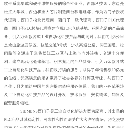
软件系统集成和硬件维护服务的综合性企业。西部科技园，东边是
松江大学城，西边和重大芯片制造商台积电毗邻，作为西门子授权
代理商，西门子模块代理商，西门子一级代理商，西门子PLC代理
商，西门子PLC模块代理商建立现代化仓储基地、积累充足的产品储
备、引入万余款各式工业自动化科技产品与此同时，我们向北5公里
是余山旅游度假区。轨道交通9号线、沪杭高速公路、同三国道、松
闵路等交通主干道将松江工业区与上海市内外连接，交通十分便
利。建立现代化仓储基地、积累充足的产品储备、引入万余款各式
工业自动化科技产品，我们以持续的服务，取得了年销售额10亿元
的佳绩，凭高满意的服务赢得了社会各界的好评及青睐。与西门子
合作，只为能给中国的客户提供值得服务体系，我们的业务范围涉
及工业自动化科技产品的设计开发、技术服务、安装调试、销售及
配套服务领域。
SIEMENS西门子是工业自动化解决方案供应商，其出品的
PLC产品以其稳定性、可靠性和性而深受广大客户的青睐。浔之漫智
控技术(上海)有限公司作为SIEMENS西门子的合作伙伴，为客户提