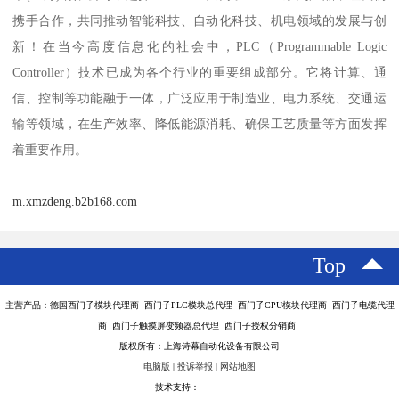
携手合作，共同推动智能科技、自动化科技、机电领域的发展与创
新！在当今高度信息化的社会中，PLC（Programmable Logic
Controller）技术已成为各个行业的重要组成部分。它将计算、通
信、控制等功能融于一体，广泛应用于制造业、电力系统、交通运
输等领域，在生产效率、降低能源消耗、确保工艺质量等方面发挥
着重要作用。
m.xmzdeng.b2b168.com
Top
主营产品：德国西门子模块代理商 西门子PLC模块总代理 西门子CPU模块代理商 西门子电缆代理
商 西门子触摸屏变频器总代理 西门子授权分销商
版权所有：上海诗幕自动化设备有限公司
电脑版
|
投诉举报
|
网站地图
技术支持：
八方资源网