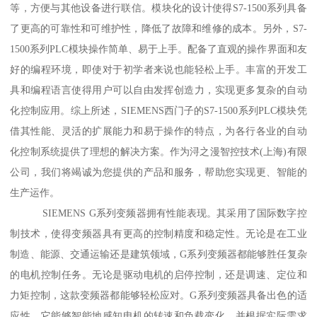
等，方便与其他设备进行联信。模块化的设计使得S7-1500系列具备
了更高的可靠性和可维护性，降低了故障和维修的成本。另外，S7-
1500系列PLC模块操作简单、易于上手。配备了直观的操作界面和友
好的编程环境，即使对于初学者来说也能轻松上手。丰富的开发工
具和编程语言使得用户可以自由发挥创造力，实现更多复杂的自动
化控制应用。综上所述，SIEMENS西门子的S7-1500系列PLC模块凭
借其性能、灵活的扩展能力和易于操作的特点，为各行各业的自动
化控制系统提供了理想的解决方案。作为浔之漫智控技术(上海)有限
公司，我们将竭诚为您提供的产品和服务，帮助您实现更、智能的
生产运作。
SIEMENS G系列变频器拥有性能表现。其采用了国际数字控
制技术，使得变频器具有更高的控制精度和稳定性。无论是在工业
制造、能源、交通运输还是建筑领域，G系列变频器都能够胜任复杂
的电机控制任务。无论是驱动电机的启停控制，还是调速、定位和
力矩控制，这款变频器都能够轻松应对。G系列变频器具备出色的适
应性。它能够智能地感知电机的转速和负载变化，并根据实际需求