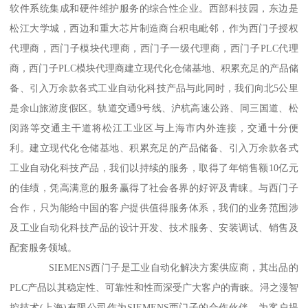
软件系统集成和硬件维护服务的综合性企业。西部科技园，东边是
松江大学城，西边和重大芯片制造商台积电毗邻，作为西门子授权
代理商，西门子模块代理商，西门子一级代理商，西门子PLC代理
商，西门子PLC模块代理商建立现代化仓储基地、积累充足的产品储
备、引入万余款各式工业自动化科技产品与此同时，我们向北5公里
是余山旅游度假区。轨道交通9号线、沪杭高速公路、同三国道、松
闵路等交通主干道将松江工业区与上海市内外连接，交通十分便
利。建立现代化仓储基地、积累充足的产品储备、引入万余款各式
工业自动化科技产品，我们以持续的服务，取得了年销售额10亿元
的佳绩，凭高满意的服务赢得了社会各界的好评及青睐。与西门子
合作，只为能给中国的客户提供值得服务体系，我们的业务范围涉
及工业自动化科技产品的设计开发、技术服务、安装调试、销售及
配套服务领域。
SIEMENS西门子是工业自动化解决方案供应商，其出品的
PLC产品以其稳定性、可靠性和性而深受广大客户的青睐。浔之漫智
控技术(上海)有限公司作为SIEMENS西门子的合作伙伴，为客户提