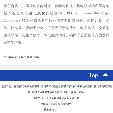
携手合作，共同推动智能科技、自动化科技、机电领域的发展与创
新！在当今高度信息化的社会中，PLC（Programmable Logic
Controller）技术已成为各个行业的重要组成部分。它将计算、通
信、控制等功能融于一体，广泛应用于制造业、电力系统、交通运
输等领域，在生产效率、降低能源消耗、确保工艺质量等方面发挥
着重要作用。
m.xmzdeng.b2b168.com
Top
主营产品：德国西门子模块代理商 西门子PLC模块总代理 西门子CPU模块代理商 西门子电缆代理
商 西门子触摸屏变频器总代理 西门子授权分销商
版权所有：上海诗幕自动化设备有限公司
电脑版
|
投诉举报
|
网站地图
技术支持：
八方资源网