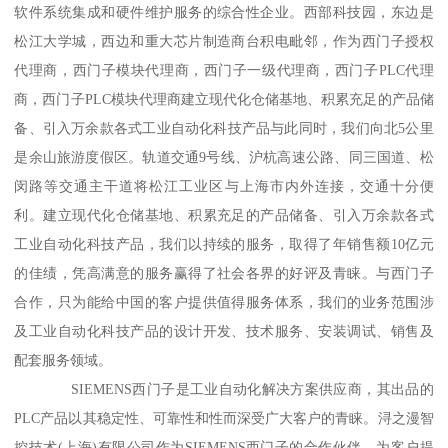
软件系统集成和硬件维护服务的综合性企业。西部科技园，东边是
松江大学城，西边和重大芯片制造商台积电毗邻，作为西门子授权
代理商，西门子模块代理商，西门子一级代理商，西门子PLC代理
商，西门子PLC模块代理商建立现代化仓储基地、积累充足的产品储
备、引入万余款各式工业自动化科技产品与此同时，我们向北5公里
是余山旅游度假区。轨道交通9号线、沪杭高速公路、同三国道、松
闵路等交通主干道将松江工业区与上海市内外连接，交通十分便
利。建立现代化仓储基地、积累充足的产品储备、引入万余款各式
工业自动化科技产品，我们以持续的服务，取得了年销售额10亿元
的佳绩，凭高满意的服务赢得了社会各界的好评及青睐。与西门子
合作，只为能给中国的客户提供值得服务体系，我们的业务范围涉
及工业自动化科技产品的设计开发、技术服务、安装调试、销售及
配套服务领域。
SIEMENS西门子是工业自动化解决方案供应商，其出品的
PLC产品以其稳定性、可靠性和性而深受广大客户的青睐。浔之漫智
控技术(上海)有限公司作为SIEMENS西门子的合作伙伴，为客户提