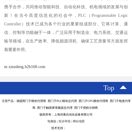
携手合作，共同推动智能科技、自动化科技、机电领域的发展与创
新！在当今高度信息化的社会中，PLC（Programmable Logic
Controller）技术已成为各个行业的重要组成部分。它将计算、通
信、控制等功能融于一体，广泛应用于制造业、电力系统、交通运
输等领域，在生产效率、降低能源消耗、确保工艺质量等方面发挥
着重要作用。
m.xmzdeng.b2b168.com
Top
主营产品：德国西门子模块代理商 西门子PLC模块总代理 西门子CPU模块代理商 西门子电缆代理
商 西门子触摸屏变频器总代理 西门子授权分销商
版权所有：上海诗幕自动化设备有限公司
电脑版
|
投诉举报
|
网站地图
技术支持：
八方资源网