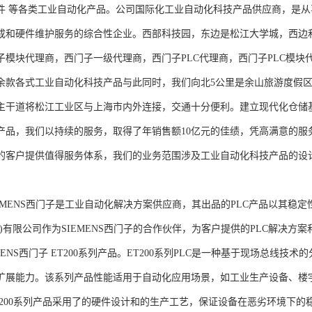
件 等各类工业自动化产品。公司国际化工业自动化科技产品供应商，是
成和硬件维护服务的综合性企业。西部科技园，东边是松江大学城，西边
子模块代理商，西门子一级代理商，西门子PLC代理商，西门子PLC模
余款各式工业自动化科技产品与此同时，我们向北5公里是余山旅游度假区
主干道将松江工业区与上海市内外连接，交通十分便利。建立现代化仓储
产品，我们以持续的服务，取得了年销售额10亿元的佳绩，凭高满意的服
的客户提供值得服务体系，我们的业务范围涉及工业自动化科技产品的设
NS西门子是工业自动化解决方案供应商，其出品的PLC产品以其稳定
海)有限公司作为SIEMENS西门子的合作伙伴，为客户提供的PLC解决
MENS西门子 ET200系列产品。ET200系列PLC是一种基于现场总线
扩展能力。该系列产品性能适用于自动化应用场景，如工业生产设备、楼
T200系列产品采用了的硬件设计和的生产工艺，保证设备在恶劣环境下的