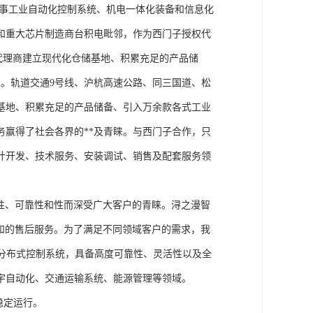
从事工业自动化控制系统、机电一体化装备和信息化
和重大芯片制造商台积电毗邻，作为西门子授权代
块代理商建立现代化仓储基地、积累充足的产品储
。轨道交通9号线、沪杭高速公路、同三国道、松
基地、积累充足的产品储备、引入万余款各式工业
务赢得了社会各界的**及青睐。与西门子合作，只
计开发、技术服务、安装调试、销售及配套服务领
性、可靠性和性而深受广大客户的青睐。浔之漫智
方案和的售后服务。为了满足不同领域客户的需求，我
技术的分布式控制系统，具备高度可靠性、灵活性以及全
宇自动化、交通运输系统、能源管理等领域。
稳定运行。