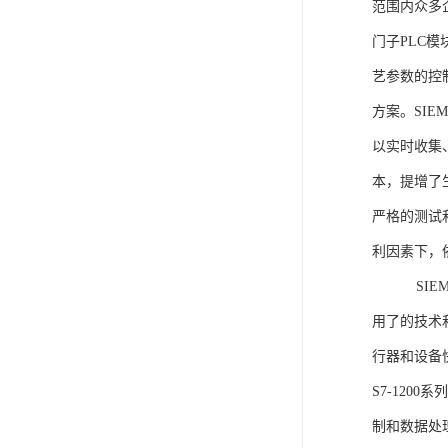
范围内众多
门子PLC
艺参数的控
方案。SIE
以实时收集
本，提增了生
严格的测试
利因素下，
SIEME
用了的技术
行器和设备
S7-120
制和数据处理