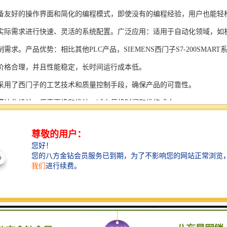
备友好的操作界面和简化的编程模式，即使没有的编程经验，用户也能轻
实际需求进行快速、灵活的系统配置。广泛应用：适用于自动化领域，如
需求。产品优势：相比其他PLC产品，SIEMENS西门子S7-200SMAR
价格合理，并且性能稳定，长时间运行成本低。
采用了西门子的工艺技术和质量控制手段，确保产品的可靠性。
模块化设计，便于更换和维护，减少停机时间和维修成本。
支持多种扩展模块，可满足不同应用场景的需求。
多种通信接口和编程模式可选，满足不同用户的个性化要求。
配备了完善的软件工具和技术支持，可快速部署系统，缩短项目周期。
、自动化科技和机电领域内有着到的见解。无论是提供技术咨询，还是进
S西门子PLC模块S7-300系列产品是一系列高可靠性、高性能的工控设备，
组成部分，S7-300系列产品具有以下突出特点：