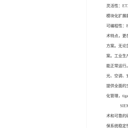
灵活性：E
模块化扩展
可编程性：
术特点，更
方案。无论
案。工业生
能正常运行
光、空调、
提供全面的
化管理，ti
SIEME
术和可靠的
保系统稳定