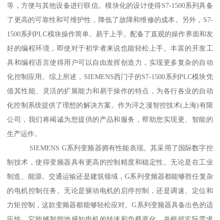
等，方便与其他设备进行联信。模块化的设计使得S7-1500系列具备
了更高的可靠性和可维护性，降低了故障和维修的成本。另外，S7-
1500系列PLC模块操作简单、易于上手。配备了直观的操作界面和友
好的编程环境，即使对于初学者来说也能轻松上手。丰富的开发工
具和编程语言使得用户可以自由发挥创造力，实现更多复杂的自动
化控制应用。综上所述，SIEMENS西门子的S7-1500系列PLC模块凭
借其性能、灵活的扩展能力和易于操作的特点，为各行各业的自动
化控制系统提供了理想的解决方案。作为浔之漫智控技术(上海)有限
公司，我们将竭诚为您提供的产品和服务，帮助您实现更、智能的
生产运作。
SIEMENS G系列变频器拥有性能表现。其采用了国际数字控
制技术，使得变频器具有更高的控制精度和稳定性。无论是在工业
制造、能源、交通运输还是建筑领域，G系列变频器都能够胜任复杂
的电机控制任务。无论是驱动电机的启停控制，还是调速、定位和
力矩控制，这款变频器都能够轻松应对。G系列变频器具备出色的适
应性。它能够智能地感知电机的转速和负载变化，并根据实际需求