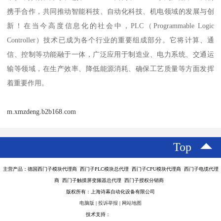
携手合作，共同推动智能科技、自动化科技、机电领域的发展与创
新！在当今高度信息化的社会中，PLC（Programmable Logic
Controller）技术已成为各个行业的重要组成部分。它将计算、通
信、控制等功能融于一体，广泛应用于制造业、电力系统、交通运
输等领域，在生产效率、降低能源消耗、确保工艺质量等方面发挥
着重要作用。
m.xmzdeng.b2b168.com
Top
主营产品：德国西门子模块代理商 西门子PLC模块总代理 西门子CPU模块代理商 西门子电缆代理
商 西门子触摸屏变频器总代理 西门子授权分销商
版权所有：上海诗幕自动化设备有限公司
电脑版
|
投诉举报
|
网站地图
技术支持：
八方资源网