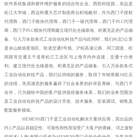
软件系统集成和硬件维护服务的综合性企业。西部科技园，东边是
松江大学城，西边和重大芯片制造商台积电毗邻，作为西门子授权
代理商，西门子模块代理商，西门子一级代理商，西门子PLC代理
商，西门子PLC模块代理商建立现代化仓储基地、积累充足的产品储
备、引入万余款各式工业自动化科技产品与此同时，我们向北5公里
是余山旅游度假区。轨道交通9号线、沪杭高速公路、同三国道、松
闵路等交通主干道将松江工业区与上海市内外连接，交通十分便
利。建立现代化仓储基地、积累充足的产品储备、引入万余款各式
工业自动化科技产品，我们以持续的服务，取得了年销售额10亿元
的佳绩，凭高满意的服务赢得了社会各界的好评及青睐。与西门子
合作，只为能给中国的客户提供值得服务体系，我们的业务范围涉
及工业自动化科技产品的设计开发、技术服务、安装调试、销售及
配套服务领域。
SIEMENS西门子是工业自动化解决方案供应商，其出品的
PLC产品以其稳定性、可靠性和性而深受广大客户的青睐。浔之漫智
控技术(上海)有限公司作为SIEMENS西门子的合作伙伴，为客户提