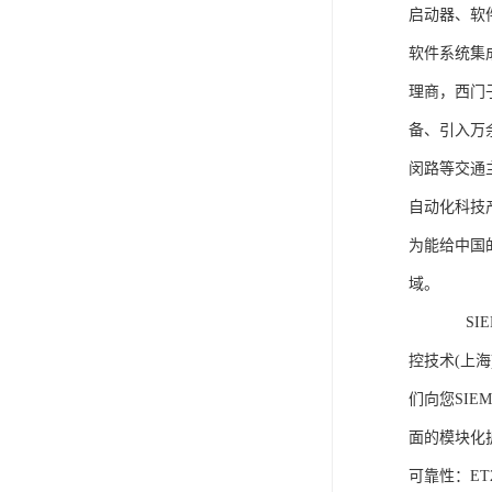
启动器、软
软件系统集
理商，西门
备、引入万
闵路等交通
自动化科技
为能给中国
域。
SIEME
控技术(上
们向您SIE
面的模块化
可靠性：E