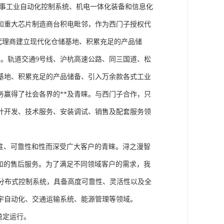
从事工业自动化控制系统、机电一体化装备和信息化
和重大芯片制造商台积电毗邻，作为西门子授权代
块代理商建立现代化仓储基地、积累充足的产品储
。轨道交通9号线、沪杭高速公路、同三国道、松
基地、积累充足的产品储备、引入万余款各式工业
务赢得了社会各界的**及青睐。与西门子合作，只
计开发、技术服务、安装调试、销售及配套服务领
性、可靠性和性而深受广大客户的青睐。浔之漫智
方案和的售后服务。为了满足不同领域客户的需求，我
技术的分布式控制系统，具备高度可靠性、灵活性以及全
宇自动化、交通运输系统、能源管理等领域。
稳定运行。