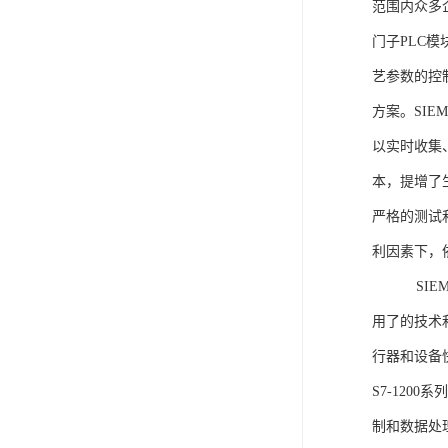
范围内众多
门子PLC
艺参数的控
方案。SIE
以实时收集
本，提增了生
严格的测试
利因素下，
SIEME
用了的技术
行器和设备
S7-120
制和数据处理