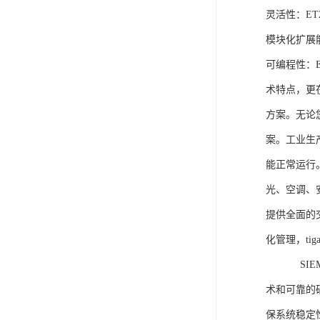
灵活性：E
模块化扩展
可编程性：
术特点，更
方案。无论
案。工业生
能正常运行
光、空调、
提供全面的
化管理，ti
SIEME
术和可靠的
保系统稳定