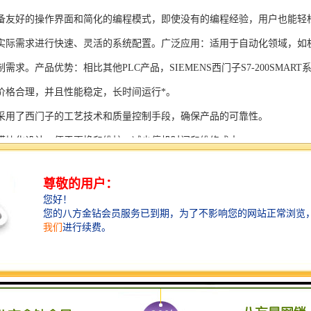
备友好的操作界面和简化的编程模式，即使没有的编程经验，用户也能轻
实际需求进行快速、灵活的系统配置。广泛应用：适用于自动化领域，如
需求。产品优势：相比其他PLC产品，SIEMENS西门子S7-200SMAR
价格合理，并且性能稳定，长时间运行*。
采用了西门子的工艺技术和质量控制手段，确保产品的可靠性。
模块化设计，便于更换和维护，减少停机时间和维修成本。
支持多种扩展模块，可满足不同应用场景的需求。
多种通信接口和编程模式可选，满足不同用户的个性化要求。
配备了完善的软件工具和技术支持，可快速部署系统，缩短项目周期。
、自动化科技和机电领域内有着到的见解。无论是提供技术咨询，还是进
S西门子PLC模块S7-300系列产品是一系列高可靠性、高性能的工控设备，
组成部分，S7-300系列产品具有以下突出特点：