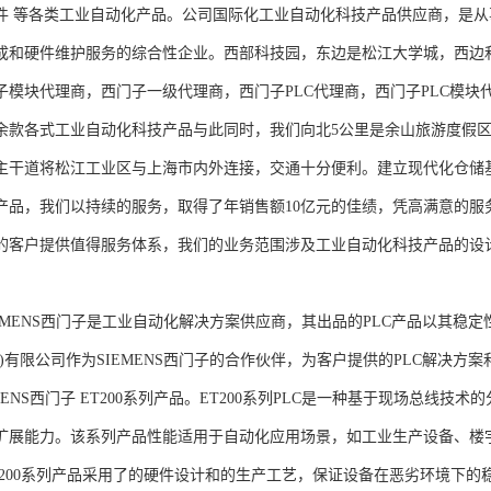
件 等各类工业自动化产品。公司国际化工业自动化科技产品供应商，是
成和硬件维护服务的综合性企业。西部科技园，东边是松江大学城，西边
子模块代理商，西门子一级代理商，西门子PLC代理商，西门子PLC模
余款各式工业自动化科技产品与此同时，我们向北5公里是余山旅游度假区
主干道将松江工业区与上海市内外连接，交通十分便利。建立现代化仓储
产品，我们以持续的服务，取得了年销售额10亿元的佳绩，凭高满意的服
的客户提供值得服务体系，我们的业务范围涉及工业自动化科技产品的设
NS西门子是工业自动化解决方案供应商，其出品的PLC产品以其稳定
海)有限公司作为SIEMENS西门子的合作伙伴，为客户提供的PLC解决
MENS西门子 ET200系列产品。ET200系列PLC是一种基于现场总线
扩展能力。该系列产品性能适用于自动化应用场景，如工业生产设备、楼
T200系列产品采用了的硬件设计和的生产工艺，保证设备在恶劣环境下的