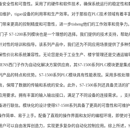
备安全性和可靠性。采用了的硬件和软件技术，确保系统运行的稳定性和
维护，tigao设备的利用率和生产效率。对于那些在PLC技术领域有着丰富经验
们带来更高的控制精度和可靠性，进一步tisheng他们的工作效率和竞争
S西门子 S7-1200系列模块也是一个理想的选择。我们提供的技术支持
针对性的培训和指导。该系列产品中，我们还为不同应用场景提供了多种
保性价比和系统兼容性。无论您是处于工业生产、楼宇管理还是交通运输
NS西门子作为自动化解决方案供应商，其S7-1500系列PLC模块更是
产品的特点和优势。S7-1500系列PLC模块具有性能表现。采用多核处理
信，保障了数据的传输和系统的安全。此外，S7-1500系列还具备灵活
应用要求。拥有丰富的输入输出接口，满足了不同设备的连接需求。，支持多种
进行联信。模块化的设计使得S7-1500系列具备了更高的可靠性和可维护
块操作简单、易于上手。配备了直观的操作界面和友好的编程环境，即使对
户可以自由发挥创造力，实现更多复杂的自动化控制应用。综上所述，SIEME