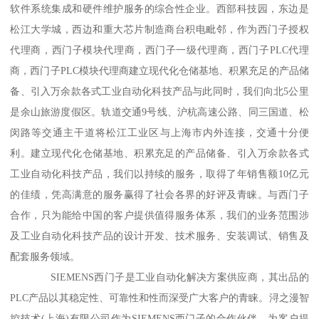
软件系统集成和硬件维护服务的综合性企业。西部科技园，东边是
松江大学城，西边和重大芯片制造商台积电毗邻，作为西门子授权
代理商，西门子模块代理商，西门子一级代理商，西门子PLC代理
商，西门子PLC模块代理商建立现代化仓储基地、积累充足的产品储
备、引入万余款各式工业自动化科技产品与此同时，我们向北5公里
是余山旅游度假区。轨道交通9号线、沪杭高速公路、同三国道、松
闵路等交通主干道将松江工业区与上海市内外连接，交通十分便
利。建立现代化仓储基地、积累充足的产品储备、引入万余款各式
工业自动化科技产品，我们以持续的服务，取得了年销售额10亿元
的佳绩，凭高满意的服务赢得了社会各界的好评及青睐。与西门子
合作，只为能给中国的客户提供值得服务体系，我们的业务范围涉
及工业自动化科技产品的设计开发、技术服务、安装调试、销售及
配套服务领域。
SIEMENS西门子是工业自动化解决方案供应商，其出品的
PLC产品以其稳定性、可靠性和性而深受广大客户的青睐。浔之漫智
控技术(上海)有限公司作为SIEMENS西门子的合作伙伴，为客户提