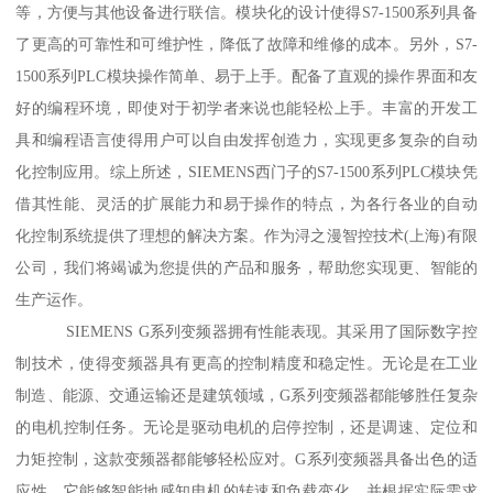
等，方便与其他设备进行联信。模块化的设计使得S7-1500系列具备
了更高的可靠性和可维护性，降低了故障和维修的成本。另外，S7-
1500系列PLC模块操作简单、易于上手。配备了直观的操作界面和友
好的编程环境，即使对于初学者来说也能轻松上手。丰富的开发工
具和编程语言使得用户可以自由发挥创造力，实现更多复杂的自动
化控制应用。综上所述，SIEMENS西门子的S7-1500系列PLC模块凭
借其性能、灵活的扩展能力和易于操作的特点，为各行各业的自动
化控制系统提供了理想的解决方案。作为浔之漫智控技术(上海)有限
公司，我们将竭诚为您提供的产品和服务，帮助您实现更、智能的
生产运作。
SIEMENS G系列变频器拥有性能表现。其采用了国际数字控
制技术，使得变频器具有更高的控制精度和稳定性。无论是在工业
制造、能源、交通运输还是建筑领域，G系列变频器都能够胜任复杂
的电机控制任务。无论是驱动电机的启停控制，还是调速、定位和
力矩控制，这款变频器都能够轻松应对。G系列变频器具备出色的适
应性。它能够智能地感知电机的转速和负载变化，并根据实际需求