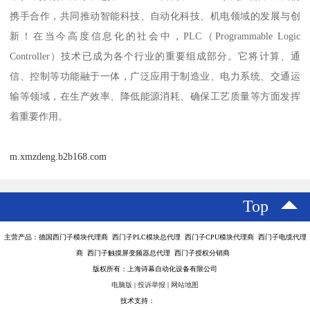
携手合作，共同推动智能科技、自动化科技、机电领域的发展与创
新！在当今高度信息化的社会中，PLC（Programmable Logic
Controller）技术已成为各个行业的重要组成部分。它将计算、通
信、控制等功能融于一体，广泛应用于制造业、电力系统、交通运
输等领域，在生产效率、降低能源消耗、确保工艺质量等方面发挥
着重要作用。
m.xmzdeng.b2b168.com
Top
主营产品：德国西门子模块代理商 西门子PLC模块总代理 西门子CPU模块代理商 西门子电缆代理
商 西门子触摸屏变频器总代理 西门子授权分销商
版权所有：上海诗幕自动化设备有限公司
电脑版
|
投诉举报
|
网站地图
技术支持：
八方资源网