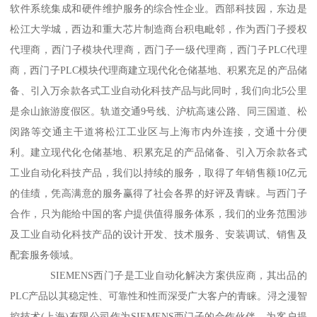
软件系统集成和硬件维护服务的综合性企业。西部科技园，东边是
松江大学城，西边和重大芯片制造商台积电毗邻，作为西门子授权
代理商，西门子模块代理商，西门子一级代理商，西门子PLC代理
商，西门子PLC模块代理商建立现代化仓储基地、积累充足的产品储
备、引入万余款各式工业自动化科技产品与此同时，我们向北5公里
是余山旅游度假区。轨道交通9号线、沪杭高速公路、同三国道、松
闵路等交通主干道将松江工业区与上海市内外连接，交通十分便
利。建立现代化仓储基地、积累充足的产品储备、引入万余款各式
工业自动化科技产品，我们以持续的服务，取得了年销售额10亿元
的佳绩，凭高满意的服务赢得了社会各界的好评及青睐。与西门子
合作，只为能给中国的客户提供值得服务体系，我们的业务范围涉
及工业自动化科技产品的设计开发、技术服务、安装调试、销售及
配套服务领域。
SIEMENS西门子是工业自动化解决方案供应商，其出品的
PLC产品以其稳定性、可靠性和性而深受广大客户的青睐。浔之漫智
控技术(上海)有限公司作为SIEMENS西门子的合作伙伴，为客户提