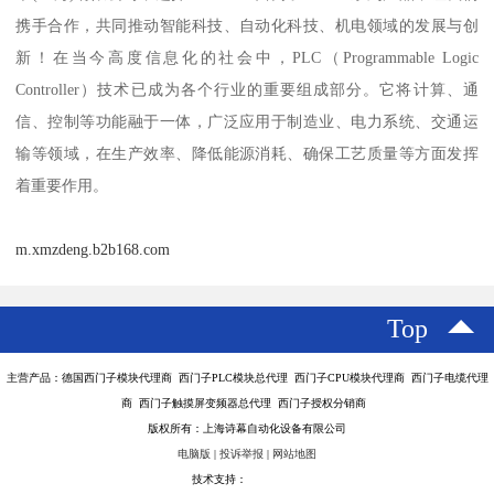
携手合作，共同推动智能科技、自动化科技、机电领域的发展与创
新！在当今高度信息化的社会中，PLC（Programmable Logic
Controller）技术已成为各个行业的重要组成部分。它将计算、通
信、控制等功能融于一体，广泛应用于制造业、电力系统、交通运
输等领域，在生产效率、降低能源消耗、确保工艺质量等方面发挥
着重要作用。
m.xmzdeng.b2b168.com
Top
主营产品：德国西门子模块代理商 西门子PLC模块总代理 西门子CPU模块代理商 西门子电缆代理
商 西门子触摸屏变频器总代理 西门子授权分销商
版权所有：上海诗幕自动化设备有限公司
电脑版
|
投诉举报
|
网站地图
技术支持：
八方资源网